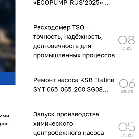
«ECOPUMP‑RUS’2025»...
Расходомер TSO –
точность, надёжность,
08
долговечность для
10.25
промышленных процессов
...
Ремонт насоса KSB Etaline
06
SYT 065-065-200 SG08...
05.25
Запуск производства
кими
химического
прос
05
центробежного насоса
05.25