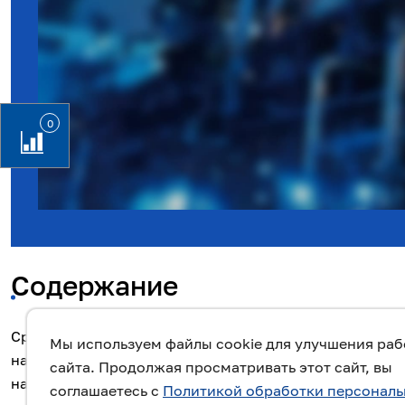
0
Содержание
Среди центробежных моноблочных агрегатов с напоро
Мы используем файлы cookie для улучшения ра
напорами (15 метров и ниже). Низконапорная серия п
сайта. Продолжая просматривать этот сайт, вы
на эти изделия постепенно повышается. Низконапор
соглашаетесь с
Политикой обработки персонал