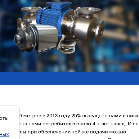
м до 80 метров в 2013 году 25% выпущено нами с низ
боты
редложена нами потребителю около 4-х лет назад. И с
ные насосы при обеспечении той же подачи можно
ьных