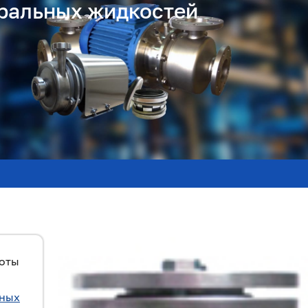
тральных жидкостей
боты
ьных