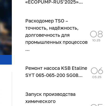
«ECOPUMP‑RUS’2025»...
Расходомер TSO –
точность, надёжность,
08
долговечность для
промышленных процессов
10.25
...
Ремонт насоса KSB Etaline
06
SYT 065-065-200 SG08...
05.25
Запуск производства
химического