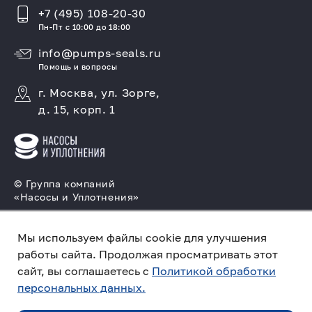
+7 (495) 108-20-30
Пн-Пт с 10:00 до 18:00
info@pumps-seals.ru
Помощь и вопросы
г. Москва, ул. Зорге,
д. 15, корп. 1
© Группа компаний
«Насосы и Уплотнения»
Подбор и производство насосов, поставка
торцовых уплотнений
Мы используем файлы cookie для улучшения
работы сайта. Продолжая просматривать этот
Политика конфиденциальности
сайт, вы соглашаетесь с
Политикой обработки
персональных данных.
Создано в компании
«Акива»
– помогаем
продвигать и продавать