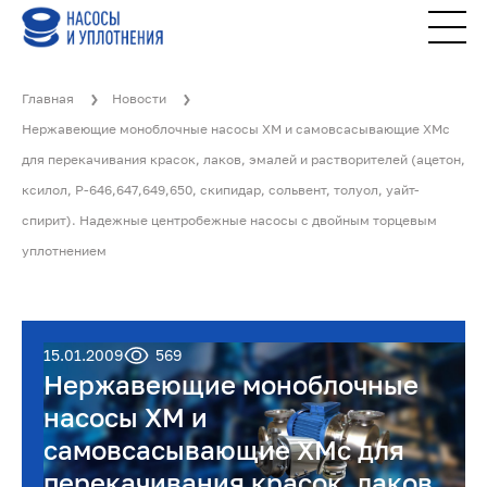
Главная
Новости
Нержавеющие моноблочные насосы ХМ и самовсасывающие ХМс
для перекачивания красок, лаков, эмалей и растворителей (ацетон,
ксилол, Р-646,647,649,650, скипидар, сольвент, толуол, уайт-
спирит). Надежные центробежные насосы с двойным торцевым
уплотнением
15.01.2009
569
Нержавеющие моноблочные
насосы ХМ и
самовсасывающие ХМс для
перекачивания красок, лаков,