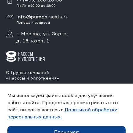
Пн-Пт с 10:00 до 18:00
info@pumps-seals.ru
Помощь и вопросы
г. Москва, ул. Зорге,
д. 15, корп. 1
© Группа компаний
«Насосы и Уплотнения»
Подбор и производство насосов, поставка
торцовых уплотнений
Мы используем файлы cookie для улучшения
работы сайта. Продолжая просматривать этот
Политика конфиденциальности
сайт, вы соглашаетесь с
Политикой обработки
персональных данных.
Создано в компании
«Акива»
– помогаем
продвигать и продавать
Принимаю