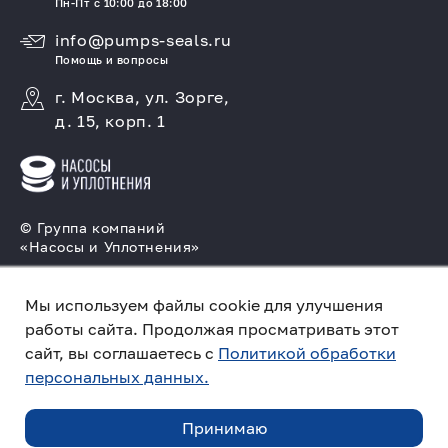
Пн-Пт с 10:00 до 18:00
info@pumps-seals.ru
Помощь и вопросы
г. Москва, ул. Зорге,
д. 15, корп. 1
© Группа компаний
«Насосы и Уплотнения»
Подбор и производство насосов, поставка
Мы используем файлы cookie для улучшения
торцовых уплотнений
работы сайта. Продолжая просматривать этот
Политика конфиденциальности
сайт, вы соглашаетесь с
Политикой обработки
персональных данных.
Создано в компании
«Акива»
– помогаем
продвигать и продавать
Принимаю