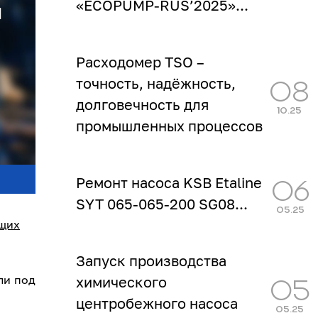
«ECOPUMP‑RUS’2025»...
й
Расходомер TSO –
точность, надёжность,
08
долговечность для
10.25
промышленных процессов
...
Ремонт насоса KSB Etaline
06
SYT 065-065-200 SG08...
05.25
щих
Запуск производства
ли под
химического
05
центробежного насоса
05.25