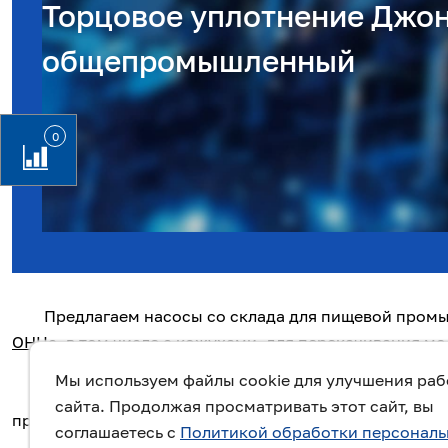
Торцовое уплотнение Джон
общепромышленный
0
Предлагаем насосы со склада для пищевой про
ОНЦс
, в том числе с кожухами, для перекачивания мо
Насосы имеют:
Мы используем файлы cookie для улучшения ра
- проточную часть из пищевой нержавеющей стал
сайта. Продолжая просматривать этот сайт, вы
приварку и гайки входят в комплект;
соглашаетесь с
Политикой обработки персонал
- одинарное
торцовое уплотнение фирмы Джон К