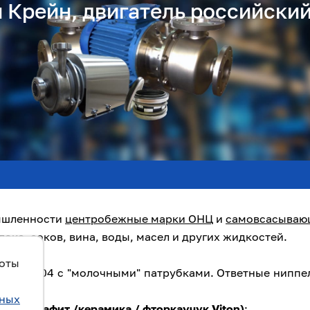
 Крейн, двигатель российски
мышленности
центробежные марки ОНЦ
и
самовсасываю
лока, соков, вина, воды, масел и других жидкостей.
боты
и AISI 304 с "молочными" патрубками. Ответные ниппе
ьных
рейн
(графит /керамика / фторкаучук Viton)
;