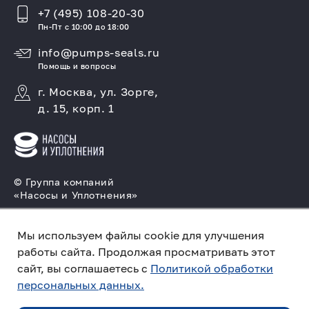
+7 (495) 108-20-30
Пн-Пт с 10:00 до 18:00
info@pumps-seals.ru
Помощь и вопросы
г. Москва, ул. Зорге,
д. 15, корп. 1
© Группа компаний
«Насосы и Уплотнения»
Подбор и производство насосов, поставка
торцовых уплотнений
Мы используем файлы cookie для улучшения
работы сайта. Продолжая просматривать этот
Политика конфиденциальности
сайт, вы соглашаетесь с
Политикой обработки
персональных данных.
Создано в компании
«Акива»
– помогаем
продвигать и продавать