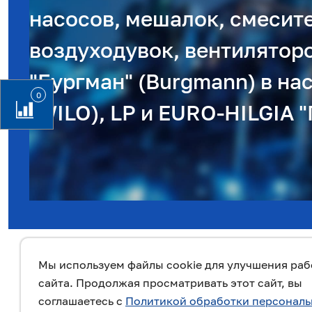
насосов, мешалок, смесит
воздуходувок, вентилятор
"Бургман" (Burgmann) в нас
0
(WILO), LP и EURO-HILGIA "
Мы используем файлы cookie для улучшения ра
сайта. Продолжая просматривать этот сайт, вы
соглашаетесь с
Политикой обработки персонал