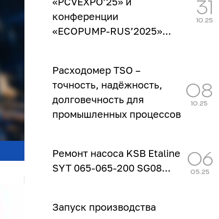
«PCVEXPO’25» и
31
конференции
10.25
«ECOPUMP‑RUS’2025»...
Расходомер TSO –
точность, надёжность,
08
долговечность для
10.25
промышленных процессов
...
Ремонт насоса KSB Etaline
06
SYT 065-065-200 SG08...
05.25
Запуск производства