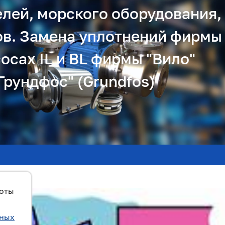
елей, морского оборудования,
ов. Замена уплотнений фирмы
осах IL и BL фирмы "Вило"
Грундфос" (Grundfos)
боты
ьных