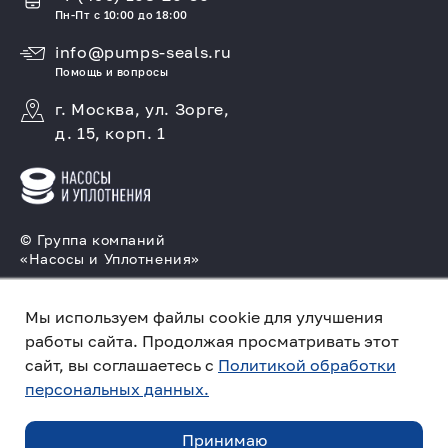
Пн-Пт с 10:00 до 18:00
info@pumps-seals.ru
Помощь и вопросы
г. Москва, ул. Зорге,
д. 15, корп. 1
© Группа компаний
«Насосы и Уплотнения»
Подбор и производство насосов, поставка
торцовых уплотнений
Мы используем файлы cookie для улучшения
работы сайта. Продолжая просматривать этот
Политика конфиденциальности
сайт, вы соглашаетесь с
Политикой обработки
персональных данных.
Создано в компании
«Акива»
– помогаем
продвигать и продавать
Принимаю