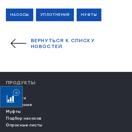
НАСОСЫ
УПЛОТНЕНИЯ
МУФТЫ
ВЕРНУТЬСЯ К СПИСКУ
НОВОСТЕЙ
ПРОДУКТЫ
Насосы
0
Запчасти
Уплотнения
Муфты
Подбор насосов
Опросные листы