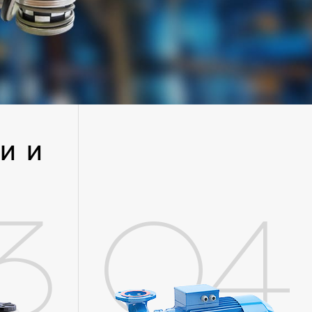
ЦИИ
3
04