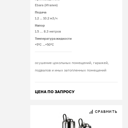
Подробнее
водоснабжения и полив растений.
Ebara (Италия)
Подача
1.2 ... 10.2 м3/ч
Напор
1.5 … 8.3 метров
Температура жидкости
+5°С ...+50°С
осушение цокольных помещений, гаражей,
подвалов и иных затопленных помещений
ЦЕНА ПО ЗАПРОСУ
СРАВНИТЬ