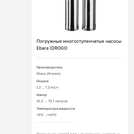
Погружные многоступенчатые насосы
Ebara IDROGO
Подробнее
Производитель
Ebara (Италия)
Подача
1.2 ... 7.2 м3/ч
Напор
10.3 … 75.7 метров
Температура жидкости
+5°С ...+40°С
Перекачка чистой воды из скважин, цистерн и