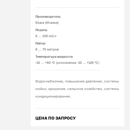
Подобрать подходящее оборудование
Подробнее
Производитель
можно в интернет-магазине Pumps-
Ebara (Италия)
Seals.ru. Широкий ассортимент и
Подача
квалифицированная помощь в подборе
6 … 138 м3/ч
— залог эффективной работы вашей
Напор
системы водоснабжения. Обращайтесь
6 … 70 метров
к проверенному поставщику, чтобы
Температура жидкости
-10 … +90 °C (исполнение -10 … +120 °C)
оформить заказ на насос Ebara для
дома или производства с доставкой!
Водоснабжение, повышение давления, системы
мойки, орошение, сельское хозяйство, системы
кондиционирования.
ЦЕНА ПО ЗАПРОСУ