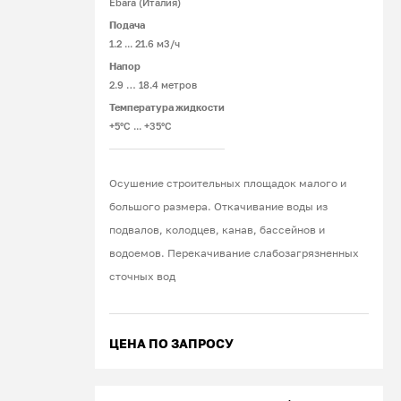
Ebara (Италия)
Подача
1.2 ... 21.6 м3/ч
Напор
2.9 … 18.4 метров
Температура жидкости
+5°С ... +35°С
Осушение строительных площадок малого и
большого размера. Откачивание воды из
подвалов, колодцев, канав, бассейнов и
водоемов. Перекачивание слабозагрязненных
сточных вод
ЦЕНА ПО ЗАПРОСУ