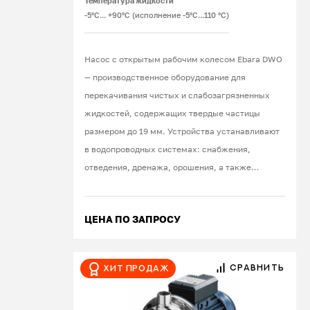
Температура жидкости
-5°C... +90°C (исполнение -5°C...110 °C)
Насос с открытым рабочим колесом Ebara DWO
— производственное оборудование для
перекачивания чистых и слабозагрязненных
жидкостей, содержащих твердые частицы
размером до 19 мм. Устройства устанавливают
в водопроводных системах: снабжения,
отведения, дренажа, орошения, а также
канализации. Промышленные предприятия
используют агрегаты, чтобы струей воды
ЦЕНА ПО ЗАПРОСУ
удалить грязь с поверхности деталей, или
понизить температуру наиболее нагруженных
частей производственного оборудования.
СРАВНИТЬ
Хит продаж
Насосы с открытым рабочим колесом
применяют в перерабатывающей отрасли и