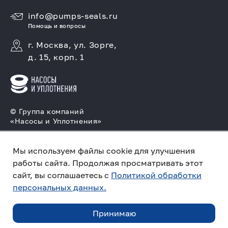
info@pumps-seals.ru
Помощь и вопросы
г. Москва, ул. Зорге,
д. 15, корп. 1
© Группа компаний
«Насосы и Уплотнения»
Подбор и производство насосов, поставка
торцовых уплотнений
Мы используем файлы cookie для улучшения
работы сайта. Продолжая просматривать этот
Политика конфиденциальности
сайт, вы соглашаетесь с
Политикой обработки
персональных данных.
Создано в компании
«Акива»
– помогаем
продвигать и продавать
Принимаю