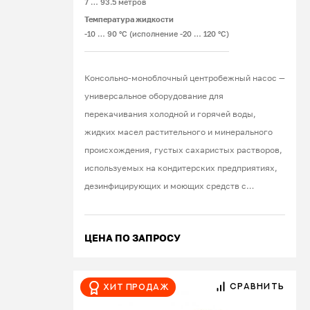
7 … 93.5 метров
3D, CDX, 2CDX;
Температура жидкости
вертикальные и горизонтальные
-10 … 90 °C (исполнение -20 … 120 °C)
многоступенчатые насосы — для
создания высокого напора при
компактных габаритах: серии Matrix
Консольно-моноблочный центробежный насос —
и Compact. Используются в
универсальное оборудование для
промышленных установках и для
перекачивания холодной и горячей воды,
орошения;
жидких масел растительного и минерального
погружные насосы — для колодцев и
происхождения, густых сахаристых растворов,
скважин, серии DW, DW VOX и BEST
используемых на кондитерских предприятиях,
ONE. Погружной насос Ebara
дезинфицирующих и моющих средств с
обеспечивает подачу воды с большой
концентрацией кислот и щелочей не выше 2-3%.
глубины;
Потребители продукции — представители
вихревые насосы — серия PRA,
ЦЕНА ПО ЗАПРОСУ
разных отраслей промышленности и
создают высокий напор, простая
коммунальные хозяйства, которые отвечают за
конструкция гарантирует
работу систем отопления, кондиционирования и
надежность;
СРАВНИТЬ
Хит продаж
водоснабжения. Агрегаты встраивают в
дренажные насосы DWO.