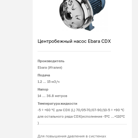
сфере общественного питания: водой
промывают мясо, рыбу, овощи, фрукты.
Агрегаты для подачи жидкостей под давлением
востребованы сельхозпредприятиями,
клиринговыми компаниями, владельцами
автомоек.
Центробежный насос Ebara CDX
Производитель
Подробнее
Ebara (Италия)
Подача
1.2 … 15 м3/ч
Напор
14 … 36.8 метров
Температура жидкости
-5 ÷ +60 °C для CDX (L) 70/05-70/07-90/10-5 ÷ +90 °C
для остального ряда CDX(исполнение -5°C …+110°C
)
Для повышения давления в системах