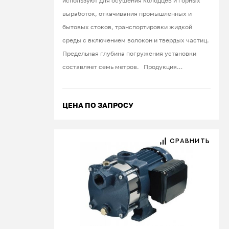
используют для осушения колодцев и горных
выработок, откачивания промышленных и
бытовых стоков, транспортировки жидкой
среды с включением волокон и твердых частиц.
Предельная глубина погружения установки
составляет семь метров. Продукция
старейшей японской компании «Ebara»
славится высокими потребительскими
ЦЕНА ПО ЗАПРОСУ
качествами. Производитель использует
материалы и технологии, которые гарантируют
надежность, отсутствие протечек и
СРАВНИТЬ
продолжительный срок эксплуатации агрегата.