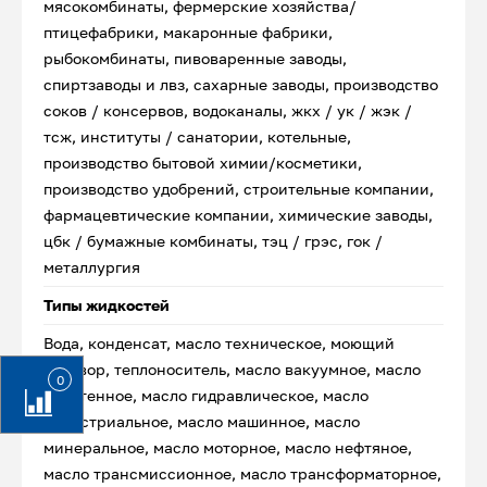
мясокомбинаты, фермерские хозяйства/
птицефабрики, макаронные фабрики,
рыбокомбинаты, пивоваренные заводы,
спиртзаводы и лвз, сахарные заводы, производство
соков / консервов, водоканалы, жкх / ук / жэк /
тсж, институты / санатории, котельные,
производство бытовой химии/косметики,
производство удобрений, строительные компании,
фармацевтические компании, химические заводы,
цбк / бумажные комбинаты, тэц / грэс, гок /
металлургия
Типы жидкостей
Вода, конденсат, масло техническое, моющий
раствор, теплоноситель, масло вакуумное, масло
0
веретенное, масло гидравлическое, масло
индустриальное, масло машинное, масло
минеральное, масло моторное, масло нефтяное,
масло трансмиссионное, масло трансформаторное,