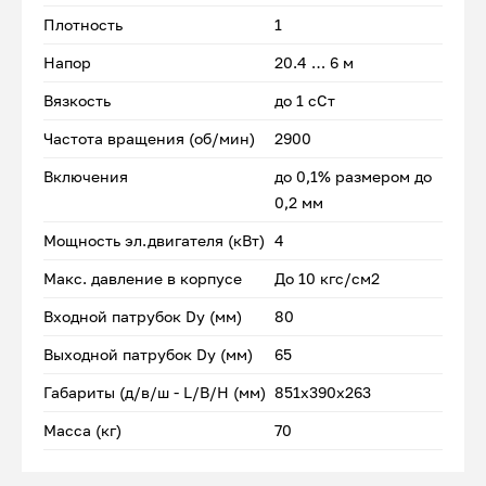
Плотность
1
Напор
20.4 … 6 м
Вязкость
до 1 сСт
Частота вращения (об/мин)
2900
Включения
до 0,1% размером до
0,2 мм
Мощность эл.двигателя (кВт)
4
Макс. давление в корпусе
До 10 кгс/см2
Входной патрубок Dу (мм)
80
Выходной патрубок Dу (мм)
65
Габариты (д/в/ш - L/B/H (мм)
851x390х263
Масса (кг)
70