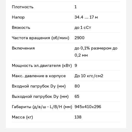
Плотность
1
Напор
34.4 … 17 м
Вязкость
до 1 сСт
Частота вращения (об/мин)
2900
Включения
до 0,1% размером до
0,2 мм
Мощность эл.двигателя (кВт)
9
Макс. давление в корпусе
До 10 кгс/см2
Входной патрубок Dу (мм)
80
Выходной патрубок Dу (мм)
65
Габариты (д/в/ш - L/B/H (мм)
945x410х296
Масса (кг)
138