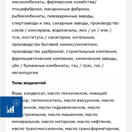
мясокомбинаты, фермерские хозяйства/
птицефабрики, макаронные фабрики,
рыбокомбинаты, пивоваренные заводы,
спиртзаводы и лвз, сахарные заводы, производство
соков / консервов, водоканалы, жкх / ук / жэк /
тсж, институты / санатории, котельные,
производство бытовой химии/косметики,
производство удобрений, строительные компании,
фармацевтические компании, химические заводы,
цбк / бумажные комбинаты, тэц / грэс, гок /
металлургия
Типы жидкостей
Вода, конденсат, масло техническое, моющий
раствор, теплоноситель, масло вакуумное, масло
0
веретенное, масло гидравлическое, масло
индустриальное, масло машинное, масло
минеральное, масло моторное, масло нефтяное,
масло трансмиссионное, масло трансформаторное,