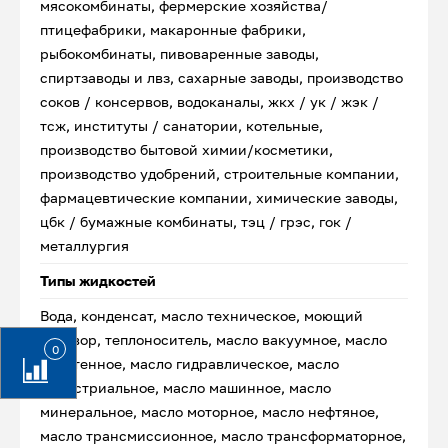
мясокомбинаты, фермерские хозяйства/
птицефабрики, макаронные фабрики,
рыбокомбинаты, пивоваренные заводы,
спиртзаводы и лвз, сахарные заводы, производство
соков / консервов, водоканалы, жкх / ук / жэк /
тсж, институты / санатории, котельные,
производство бытовой химии/косметики,
производство удобрений, строительные компании,
фармацевтические компании, химические заводы,
цбк / бумажные комбинаты, тэц / грэс, гок /
металлургия
Типы жидкостей
Вода, конденсат, масло техническое, моющий
раствор, теплоноситель, масло вакуумное, масло
0
веретенное, масло гидравлическое, масло
индустриальное, масло машинное, масло
минеральное, масло моторное, масло нефтяное,
масло трансмиссионное, масло трансформаторное,