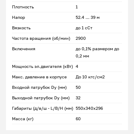
Плотность
1
Напор
52.4 … 39 м
Вязкость
до 1 сСт
Частота вращения (об/мин)
2900
Включения
до 0,1% размером до
0,2 мм
Мощность эл.двигателя (кВт)
4
Макс. давление в корпусе
До 10 кгс/см2
Входной патрубок Dу (мм)
50
Выходной патрубок Dу (мм)
32
Габариты (д/в/ш - L/B/H (мм)
550x340х296
Масса (кг)
60