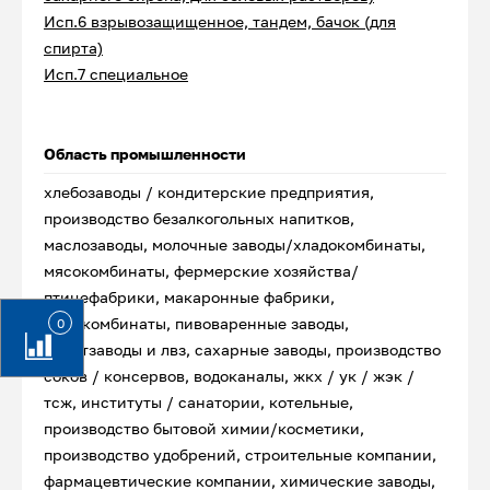
Исп.6 взрывозащищенное, тандем, бачок (для
спирта)
Исп.7 специальное
Область промышленности
хлебозаводы / кондитерские предприятия,
производство безалкогольных напитков,
маслозаводы, молочные заводы/хладокомбинаты,
мясокомбинаты, фермерские хозяйства/
птицефабрики, макаронные фабрики,
рыбокомбинаты, пивоваренные заводы,
0
спиртзаводы и лвз, сахарные заводы, производство
соков / консервов, водоканалы, жкх / ук / жэк /
тсж, институты / санатории, котельные,
производство бытовой химии/косметики,
производство удобрений, строительные компании,
фармацевтические компании, химические заводы,