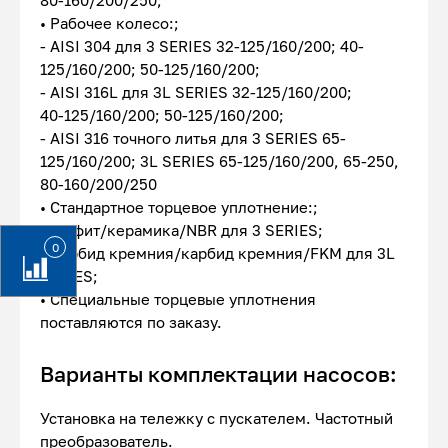
80-160/200/250;
• Рабочее колесо:;
- AISI 304 для 3 SERIES 32-125/160/200; 40-
125/160/200; 50-125/160/200;
- AISI 316L для 3L SERIES 32-125/160/200;
40-125/160/200; 50-125/160/200;
- AISI 316 точного литья для 3 SERIES 65-
125/160/200; 3L SERIES 65-125/160/200, 65-250,
80-160/200/250
• Стандартное торцевое уплотнение:;
- Графит/керамика/NBR для 3 SERIES;
0
- Карбид кремния/карбид кремния/FKM для 3L
SERIES;
• Специальные торцевые уплотнения
поставляются по заказу.
Варианты комплектации насосов:
Установка на тележку с пускателем. Частотный
преобразователь.