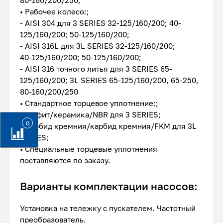
80-160/200/250;
• Рабочее колесо:;
- AISI 304 для 3 SERIES 32-125/160/200; 40-
125/160/200; 50-125/160/200;
- AISI 316L для 3L SERIES 32-125/160/200;
40-125/160/200; 50-125/160/200;
- AISI 316 точного литья для 3 SERIES 65-
125/160/200; 3L SERIES 65-125/160/200, 65-250,
80-160/200/250
• Стандартное торцевое уплотнение:;
- Графит/керамика/NBR для 3 SERIES;
0
- Карбид кремния/карбид кремния/FKM для 3L
SERIES;
• Специальные торцевые уплотнения
поставляются по заказу.
Варианты комплектации насосов:
Установка на тележку с пускателем. Частотный
преобразователь.