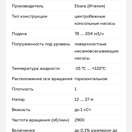
Производитель
Ebara (Италия)
Тип конструкции
центробежные
консольные насосы
Подача
78 ... 204 м3/ч
Погруженность под уровень
поверхностные
несамовсасывающие
насосы
Температура жидкости
-15 °С ... +120°С
Расположение оси вращения
горизонтальное
Плотность
1
Напор
12 ... 27 м
Вязкость
до 1 сСт
Частота вращения (об/мин)
2900
Включения
до 0,1% размером до