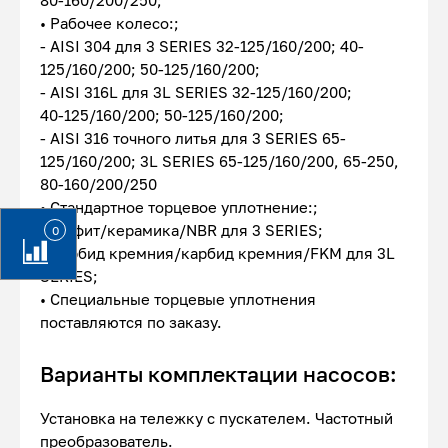
80-160/200/250;
• Рабочее колесо:;
- AISI 304 для 3 SERIES 32-125/160/200; 40-
125/160/200; 50-125/160/200;
- AISI 316L для 3L SERIES 32-125/160/200;
40-125/160/200; 50-125/160/200;
- AISI 316 точного литья для 3 SERIES 65-
125/160/200; 3L SERIES 65-125/160/200, 65-250,
80-160/200/250
• Стандартное торцевое уплотнение:;
- Графит/керамика/NBR для 3 SERIES;
0
- Карбид кремния/карбид кремния/FKM для 3L
SERIES;
• Специальные торцевые уплотнения
поставляются по заказу.
Варианты комплектации насосов:
Установка на тележку с пускателем. Частотный
преобразователь.