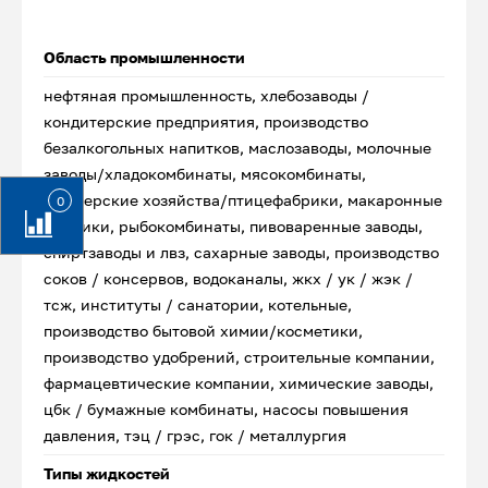
Область промышленности
нефтяная промышленность, хлебозаводы /
кондитерские предприятия, производство
безалкогольных напитков, маслозаводы, молочные
заводы/хладокомбинаты, мясокомбинаты,
фермерские хозяйства/птицефабрики, макаронные
0
фабрики, рыбокомбинаты, пивоваренные заводы,
спиртзаводы и лвз, сахарные заводы, производство
соков / консервов, водоканалы, жкх / ук / жэк /
тсж, институты / санатории, котельные,
производство бытовой химии/косметики,
производство удобрений, строительные компании,
фармацевтические компании, химические заводы,
цбк / бумажные комбинаты, насосы повышения
давления, тэц / грэс, гок / металлургия
Типы жидкостей