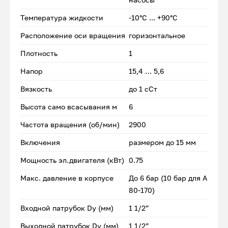
Температура жидкости
-10°С ... +90°С
Расположение оси вращения
горизонтальное
Плотность
1
Напор
15,4 … 5,6
Вязкость
до 1 сСт
Высота само всасывания м
6
Частота вращения (об/мин)
2900
Включения
размером до 15 мм
Мощность эл.двигателя (кВт)
0.75
Макс. давление в корпусе
До 6 бар (10 бар для А
80-170)
Входной патрубок Dу (мм)
1 1/2”
Выходной патрубок Dу (мм)
1 1/2”