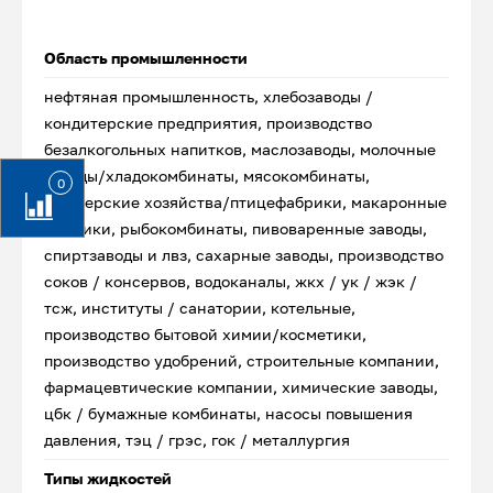
Область промышленности
нефтяная промышленность, хлебозаводы /
кондитерские предприятия, производство
безалкогольных напитков, маслозаводы, молочные
заводы/хладокомбинаты, мясокомбинаты,
0
фермерские хозяйства/птицефабрики, макаронные
фабрики, рыбокомбинаты, пивоваренные заводы,
спиртзаводы и лвз, сахарные заводы, производство
соков / консервов, водоканалы, жкх / ук / жэк /
тсж, институты / санатории, котельные,
производство бытовой химии/косметики,
производство удобрений, строительные компании,
фармацевтические компании, химические заводы,
цбк / бумажные комбинаты, насосы повышения
давления, тэц / грэс, гок / металлургия
Типы жидкостей