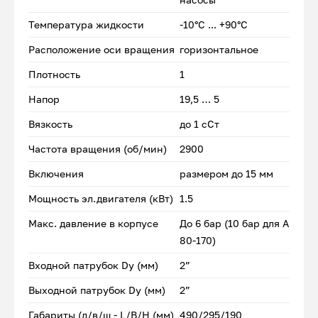
Температура жидкости
-10°С ... +90°С
Расположение оси вращения
горизонтальное
Плотность
1
Напор
19,5 … 5
Вязкость
до 1 сСт
Частота вращения (об/мин)
2900
Включения
размером до 15 мм
Мощность эл.двигателя (кВт)
1.5
Макс. давление в корпусе
До 6 бар (10 бар для А
80-170)
Входной патрубок Dу (мм)
2”
Выходной патрубок Dу (мм)
2”
Габариты (д/в/ш - L/B/H (мм)
490/295/190