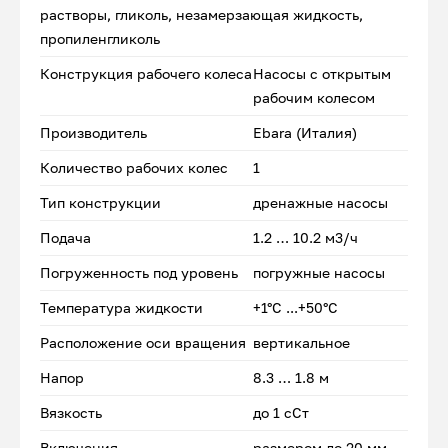
растворы, гликоль, незамерзающая жидкость,
пропиленгликоль
Конструкция рабочего колеса
Насосы с открытым
рабочим колесом
Производитель
Ebara (Италия)
Количество рабочих колес
1
Тип конструкции
дренажные насосы
Подача
1.2 … 10.2 м3/ч
Погруженность под уровень
погружные насосы
Температура жидкости
+1°С ...+50°С
Расположение оси вращения
вертикальное
Напор
8.3 … 1.8 м
Вязкость
до 1 сСт
Включения
размером до 20 мм