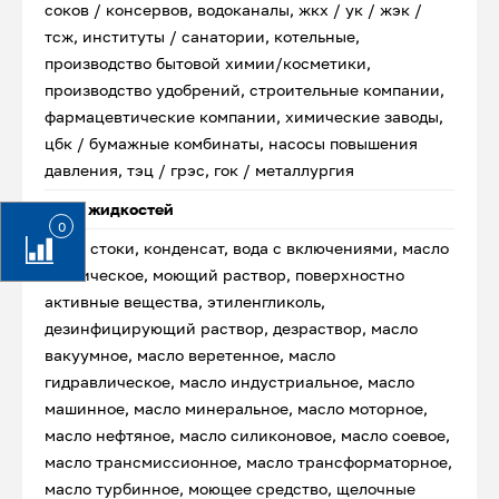
соков / консервов, водоканалы, жкх / ук / жэк /
тсж, институты / санатории, котельные,
производство бытовой химии/косметики,
производство удобрений, строительные компании,
фармацевтические компании, химические заводы,
цбк / бумажные комбинаты, насосы повышения
давления, тэц / грэс, гок / металлургия
Типы жидкостей
0
Вода, стоки, конденсат, вода с включениями, масло
техническое, моющий раствор, поверхностно
активные вещества, этиленгликоль,
дезинфицирующий раствор, дезраствор, масло
вакуумное, масло веретенное, масло
гидравлическое, масло индустриальное, масло
машинное, масло минеральное, масло моторное,
масло нефтяное, масло силиконовое, масло соевое,
масло трансмиссионное, масло трансформаторное,
масло турбинное, моющее средство, щелочные