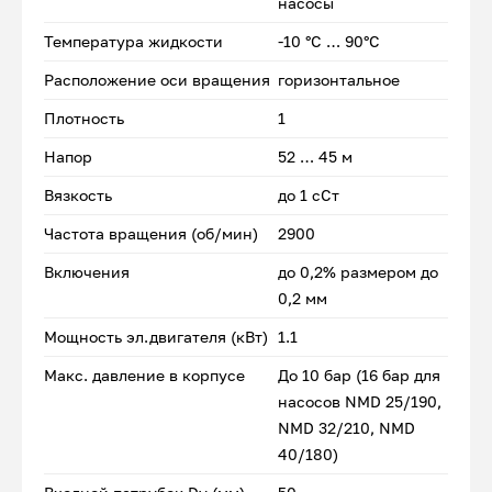
насосы
Температура жидкости
-10 °C … 90°C
Расположение оси вращения
горизонтальное
Плотность
1
Напор
52 … 45 м
Вязкость
до 1 сСт
Частота вращения (об/мин)
2900
Включения
до 0,2% размером до
0,2 мм
Мощность эл.двигателя (кВт)
1.1
Макс. давление в корпусе
До 10 бар (16 бар для
насосов NMD 25/190,
NMD 32/210, NMD
40/180)