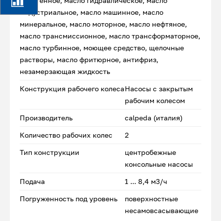
веретенное, масло гидравлическое, масло
индустриальное, масло машинное, масло
минеральное, масло моторное, масло нефтяное,
масло трансмиссионное, масло трансформаторное,
масло турбинное, моющее средство, щелочные
растворы, масло фритюрное, антифриз,
незамерзающая жидкость
Конструкция рабочего колеса
Насосы с закрытым
рабочим колесом
Производитель
calpeda (италия)
Количество рабочих колес
2
Тип конструкции
центробежные
консольные насосы
Подача
1 ... 8,4 м3/ч
Погруженность под уровень
поверхностные
несамовсасывающие