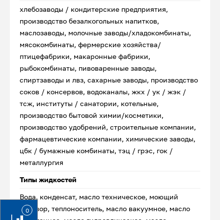
хлебозаводы / кондитерские предприятия,
производство безалкогольных напитков,
маслозаводы, молочные заводы/хладокомбинаты,
мясокомбинаты, фермерские хозяйства/
птицефабрики, макаронные фабрики,
рыбокомбинаты, пивоваренные заводы,
спиртзаводы и лвз, сахарные заводы, производство
соков / консервов, водоканалы, жкх / ук / жэк /
тсж, институты / санатории, котельные,
производство бытовой химии/косметики,
производство удобрений, строительные компании,
фармацевтические компании, химические заводы,
цбк / бумажные комбинаты, тэц / грэс, гок /
металлургия
Типы жидкостей
Вода, конденсат, масло техническое, моющий
раствор, теплоноситель, масло вакуумное, масло
0