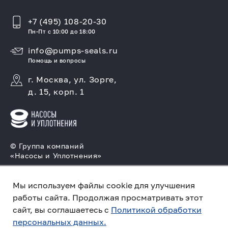
+7 (495) 108-20-30
Пн-Пт с 10:00 до 18:00
info@pumps-seals.ru
Помощь и вопросы
г. Москва, ул. Зорге,
д. 15, корп. 1
© Группа компаний
«Насосы и Уплотнения»
Подбор и производство насосов, поставка
торцовых уплотнений
Мы используем файлы cookie для улучшения
работы сайта. Продолжая просматривать этот
Политика конфиденциальности
сайт, вы соглашаетесь с
Политикой обработки
персональных данных.
Создано в компании
«Акива»
– помогаем