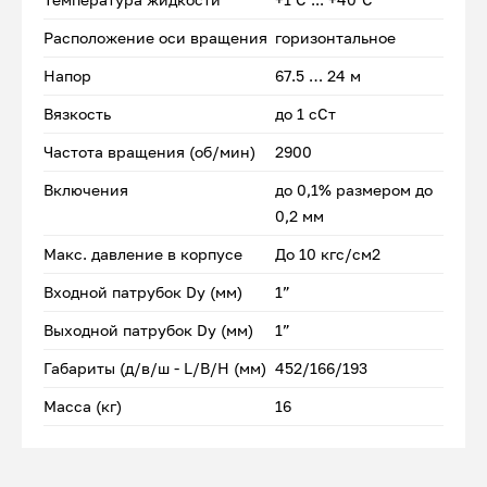
Расположение оси вращения
горизонтальное
Напор
67.5 … 24 м
Вязкость
до 1 сСт
Частота вращения (об/мин)
2900
Включения
до 0,1% размером до
0,2 мм
Макс. давление в корпусе
До 10 кгс/см2
Входной патрубок Dу (мм)
1”
Выходной патрубок Dу (мм)
1”
Габариты (д/в/ш - L/B/H (мм)
452/166/193
Масса (кг)
16