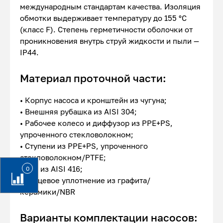
международным стандартам качества. Изоляция
обмотки выдерживает температуру до 155 °С
(класс F). Степень герметичности оболочки от
проникновения внутрь струй жидкости и пыли —
IP44.
Материал проточной части:
• Корпус насоса и кронштейн из чугуна;
• Внешняя рубашка из AISI 304;
• Рабочее колесо и диффузор из PPE+PS,
упроченного стекловолокном;
• Ступени из PPE+PS, упроченного
стекловолокном/PTFE;
• Вал из AISI 416;
0
• Торцевое уплотнение из графита/
керамики/NBR
Варианты комплектации насосов: