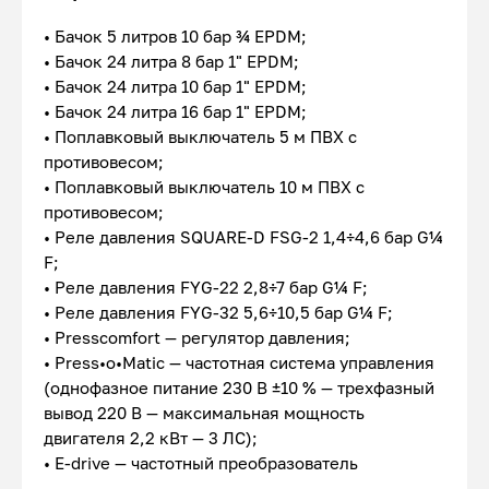
• Бачок 5 литров 10 бар ¾ EPDM;
• Бачок 24 литра 8 бар 1" EPDM;
• Бачок 24 литра 10 бар 1" EPDM;
• Бачок 24 литра 16 бар 1" EPDM;
• Поплавковый выключатель 5 м ПВХ с
противовесом;
• Поплавковый выключатель 10 м ПВХ с
противовесом;
• Реле давления SQUARE-D FSG-2 1,4÷4,6 бар G¼
F;
• Реле давления FYG-22 2,8÷7 бар G¼ F;
• Реле давления FYG-32 5,6÷10,5 бар G¼ F;
• Presscomfort — регулятор давления;
• Press•o•Matic — частотная система управления
(однофазное питание 230 В ±10 % — трехфазный
вывод 220 В — максимальная мощность
двигателя 2,2 кВт — 3 ЛС);
• E-drive — частотный преобразователь