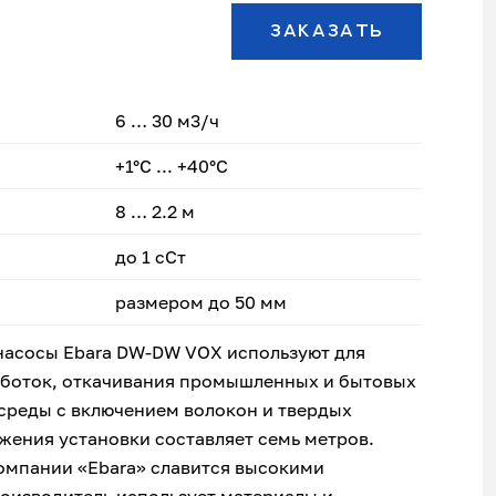
ЗАКАЗАТЬ
6 … 30 м3/ч
+1°С ... +40°С
8 … 2.2 м
до 1 сСт
размером до 50 мм
насосы Ebara DW-DW VOX используют для
аботок, откачивания промышленных и бытовых
среды с включением волокон и твердых
ужения установки составляет семь метров.
омпании «Ebara» славится высокими