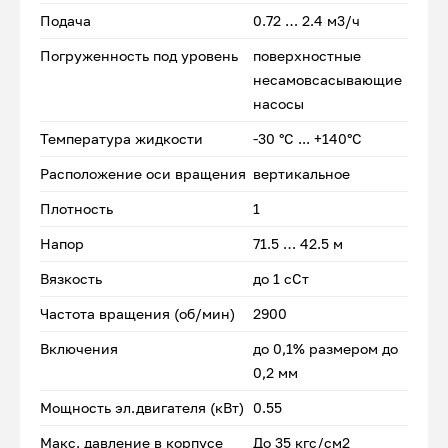
Подача
0.72 … 2.4 м3/ч
Погруженность под уровень
поверхностные
несамовсасывающие
насосы
Температура жидкости
-30 °С ... +140°С
Расположение оси вращения
вертикальное
Плотность
1
Напор
71.5 … 42.5 м
Вязкость
до 1 сСт
Частота вращения (об/мин)
2900
Включения
до 0,1% размером до
0,2 мм
Мощность эл.двигателя (кВт)
0.55
Макс. давление в корпусе
До 35 кгс/см2