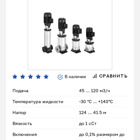
В наличии
СРАВНИТЬ
Подача
45 … 120 м3/ч
Температура жидкости
-30 °С ... +140°С
Напор
124 … 41.5 м
Вязкость
до 1 сСт
Включения
до 0,1% размером до