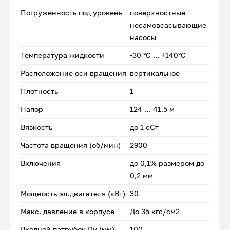
Погруженность под уровень
поверхностные
несамовсасывающие
насосы
Температура жидкости
-30 °С ... +140°С
Расположение оси вращения
вертикальное
Плотность
1
Напор
124 … 41.5 м
Вязкость
до 1 сСт
Частота вращения (об/мин)
2900
Включения
до 0,1% размером до
0,2 мм
Мощность эл.двигателя (кВт)
30
Макс. давление в корпусе
До 35 кгс/см2
Входной патрубок Dу (мм)
100