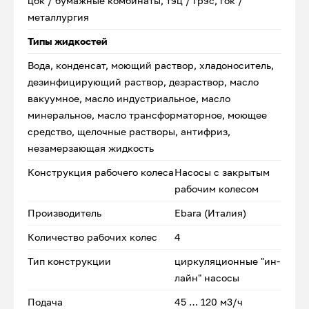
цбк / бумажные комбинаты, тэц / грэс, гок /
металлургия
Типы жидкостей
Вода, конденсат, моющий раствор, хладоноситель,
дезинфицирующий раствор, дезраствор, масло
вакуумное, масло индустриальное, масло
минеральное, масло трансформаторное, моющее
средство, щелочные растворы, антифриз,
незамерзающая жидкость
Конструкция рабочего колеса
Насосы с закрытым
рабочим колесом
Производитель
Ebara (Италия)
Количество рабочих колес
4
Тип конструкции
циркуляционные "ин-
лайн" насосы
Подача
45 … 120 м3/ч