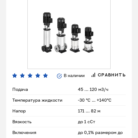
В наличии
СРАВНИТЬ
Подача
45 … 120 м3/ч
Температура жидкости
-30 °С ... +140°С
Напор
171 … 82 м
Вязкость
до 1 сСт
Включения
до 0,1% размером до