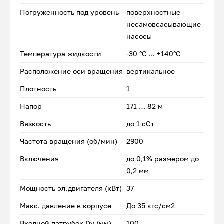
Погруженность под уровень
поверхностные
несамовсасывающие
насосы
Температура жидкости
-30 °С ... +140°С
Расположение оси вращения
вертикальное
Плотность
1
Напор
171 … 82 м
Вязкость
до 1 сСт
Частота вращения (об/мин)
2900
Включения
до 0,1% размером до
0,2 мм
Мощность эл.двигателя (кВт)
37
Макс. давление в корпусе
До 35 кгс/см2
Входной патрубок Dу (мм)
100