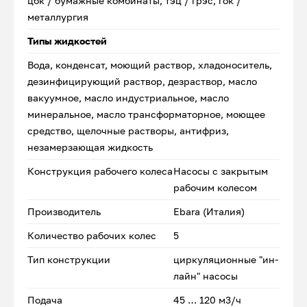
цбк / бумажные комбинаты, тэц / грэс, гок /
металлургия
Типы жидкостей
Вода, конденсат, моющий раствор, хладоноситель,
дезинфицирующий раствор, дезраствор, масло
вакуумное, масло индустриальное, масло
минеральное, масло трансформаторное, моющее
средство, щелочные растворы, антифриз,
незамерзающая жидкость
Конструкция рабочего колеса
Насосы с закрытым
рабочим колесом
Производитель
Ebara (Италия)
Количество рабочих колес
5
Тип конструкции
циркуляционные "ин-
лайн" насосы
Подача
45 … 120 м3/ч