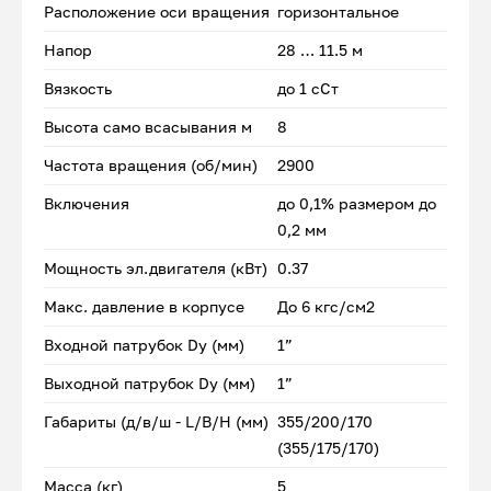
Расположение оси вращения
горизонтальное
Напор
28 … 11.5 м
Вязкость
до 1 сСт
Высота само всасывания м
8
Частота вращения (об/мин)
2900
Включения
до 0,1% размером до
0,2 мм
Мощность эл.двигателя (кВт)
0.37
Макс. давление в корпусе
До 6 кгс/см2
Входной патрубок Dу (мм)
1”
Выходной патрубок Dу (мм)
1”
Габариты (д/в/ш - L/B/H (мм)
355/200/170
(355/175/170)
Масса (кг)
5