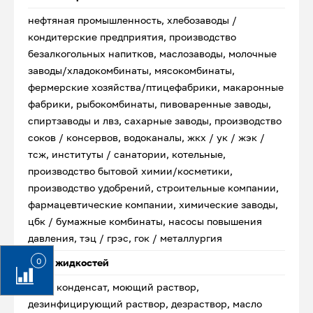
нефтяная промышленность, хлебозаводы /
кондитерские предприятия, производство
безалкогольных напитков, маслозаводы, молочные
заводы/хладокомбинаты, мясокомбинаты,
фермерские хозяйства/птицефабрики, макаронные
фабрики, рыбокомбинаты, пивоваренные заводы,
спиртзаводы и лвз, сахарные заводы, производство
соков / консервов, водоканалы, жкх / ук / жэк /
тсж, институты / санатории, котельные,
производство бытовой химии/косметики,
производство удобрений, строительные компании,
фармацевтические компании, химические заводы,
цбк / бумажные комбинаты, насосы повышения
давления, тэц / грэс, гок / металлургия
0
Типы жидкостей
Вода, конденсат, моющий раствор,
дезинфицирующий раствор, дезраствор, масло