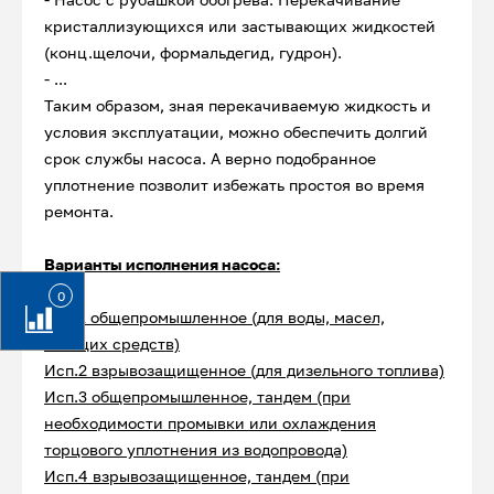
кристаллизующихся или застывающих жидкостей
(конц.щелочи, формальдегид, гудрон).
- ...
Таким образом, зная перекачиваемую жидкость и
условия эксплуатации, можно обеспечить долгий
срок службы насоса. А верно подобранное
уплотнение позволит избежать простоя во время
ремонта.
Варианты исполнения насоса:
0
Исп.1 общепромышленное (для воды, масел,
моющих средств)
Исп.2 взрывозащищенное (для дизельного топлива)
Исп.3 общепромышленное, тандем (при
необходимости промывки или охлаждения
торцового уплотнения из водопровода)
Исп.4 взрывозащищенное, тандем (при