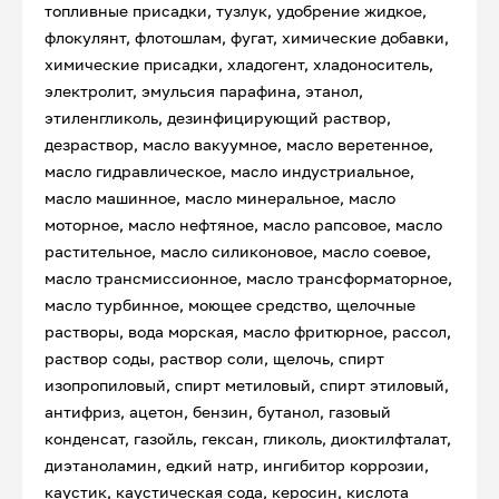
топливные присадки, тузлук, удобрение жидкое,
флокулянт, флотошлам, фугат, химические добавки,
химические присадки, хладогент, хладоноситель,
электролит, эмульсия парафина, этанол,
этиленгликоль, дезинфицирующий раствор,
дезраствор, масло вакуумное, масло веретенное,
масло гидравлическое, масло индустриальное,
масло машинное, масло минеральное, масло
моторное, масло нефтяное, масло рапсовое, масло
растительное, масло силиконовое, масло соевое,
масло трансмиссионное, масло трансформаторное,
масло турбинное, моющее средство, щелочные
растворы, вода морская, масло фритюрное, рассол,
раствор соды, раствор соли, щелочь, спирт
изопропиловый, спирт метиловый, спирт этиловый,
антифриз, ацетон, бензин, бутанол, газовый
конденсат, газойль, гексан, гликоль, диоктилфталат,
диэтаноламин, едкий натр, ингибитор коррозии,
каустик, каустическая сода, керосин, кислота