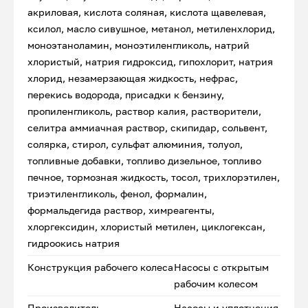
акриловая, кислота соляная, кислота щавелевая,
ксилол, масло сивушное, метанол, метиленхлорид,
моноэтаноламин, моноэтиленгликоль, натрий
хлористый, натрия гидроксид, гипохлорит, натрия
хлорид, незамерзающая жидкость, нефрас,
перекись водорода, присадки к бензину,
пропиленгликоль, раствор калия, растворители,
селитра аммиачная раствор, скипидар, сольвент,
солярка, стирол, сульфат алюминия, толуол,
топливные добавки, топливо дизельное, топливо
печное, тормозная жидкость, тосол, трихлорэтилен,
триэтиленгликоль, фенол, формалин,
формальдегида раствор, химреагенты,
хлоргексидин, хлористый метилен, циклогексан,
гидроокись натрия
Конструкция рабочего колеса
Насосы с открытым
рабочим колесом
Производитель
Насосы и уплотнения