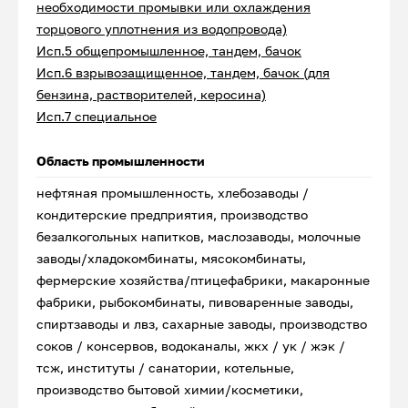
необходимости промывки или охлаждения
торцового уплотнения из водопровода)
Исп.5 общепромышленное, тандем, бачок
Исп.6 взрывозащищенное, тандем, бачок (для
бензина, растворителей, керосина)
Исп.7 специальное
Область промышленности
нефтяная промышленность, хлебозаводы /
кондитерские предприятия, производство
безалкогольных напитков, маслозаводы, молочные
заводы/хладокомбинаты, мясокомбинаты,
фермерские хозяйства/птицефабрики, макаронные
фабрики, рыбокомбинаты, пивоваренные заводы,
спиртзаводы и лвз, сахарные заводы, производство
соков / консервов, водоканалы, жкх / ук / жэк /
тсж, институты / санатории, котельные,
производство бытовой химии/косметики,