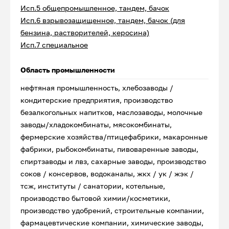
Исп.5 общепромышленное, тандем, бачок
Исп.6 взрывозащищенное, тандем, бачок (для
бензина, растворителей, керосина)
Исп.7 специальное
Область промышленности
нефтяная промышленность, хлебозаводы /
кондитерские предприятия, производство
безалкогольных напитков, маслозаводы, молочные
заводы/хладокомбинаты, мясокомбинаты,
фермерские хозяйства/птицефабрики, макаронные
фабрики, рыбокомбинаты, пивоваренные заводы,
спиртзаводы и лвз, сахарные заводы, производство
соков / консервов, водоканалы, жкх / ук / жэк /
тсж, институты / санатории, котельные,
производство бытовой химии/косметики,
производство удобрений, строительные компании,
фармацевтические компании, химические заводы,