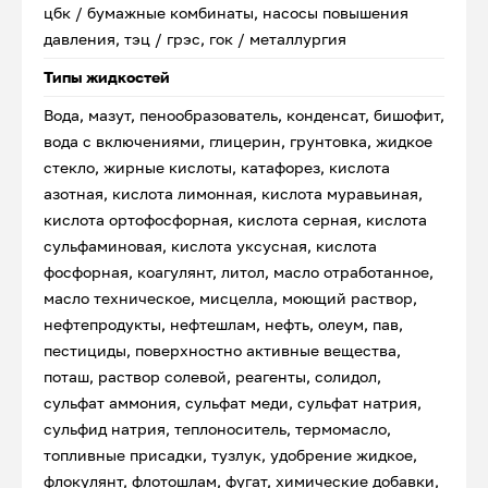
цбк / бумажные комбинаты, насосы повышения
давления, тэц / грэс, гок / металлургия
Типы жидкостей
Вода, мазут, пенообразователь, конденсат, бишофит,
вода с включениями, глицерин, грунтовка, жидкое
стекло, жирные кислоты, катафорез, кислота
азотная, кислота лимонная, кислота муравьиная,
кислота ортофосфорная, кислота серная, кислота
сульфаминовая, кислота уксусная, кислота
фосфорная, коагулянт, литол, масло отработанное,
масло техническое, мисцелла, моющий раствор,
нефтепродукты, нефтешлам, нефть, олеум, пав,
пестициды, поверхностно активные вещества,
поташ, раствор солевой, реагенты, солидол,
сульфат аммония, сульфат меди, сульфат натрия,
сульфид натрия, теплоноситель, термомасло,
топливные присадки, тузлук, удобрение жидкое,
флокулянт, флотошлам, фугат, химические добавки,