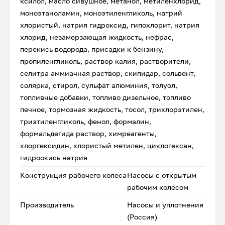
ксилол, масло сивушное, метанол, метиленхлорид,
моноэтаноламин, моноэтиленгликоль, натрий
хлористый, натрия гидроксид, гипохлорит, натрия
хлорид, незамерзающая жидкость, нефрас,
перекись водорода, присадки к бензину,
пропиленгликоль, раствор калия, растворители,
селитра аммиачная раствор, скипидар, сольвент,
солярка, стирол, сульфат алюминия, толуол,
топливные добавки, топливо дизельное, топливо
печное, тормозная жидкость, тосол, трихлорэтилен,
триэтиленгликоль, фенол, формалин,
формальдегида раствор, химреагенты,
хлоргексидин, хлористый метилен, циклогексан,
гидроокись натрия
Конструкция рабочего колеса
Насосы с открытым
рабочим колесом
Производитель
Насосы и уплотнения
(Россия)