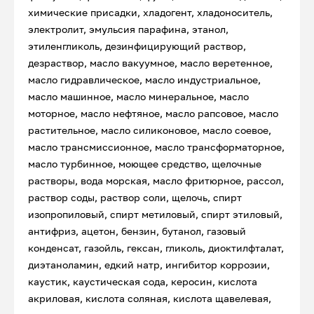
химические присадки, хладогент, хладоноситель,
электролит, эмульсия парафина, этанол,
этиленгликоль, дезинфицирующий раствор,
дезраствор, масло вакуумное, масло веретенное,
масло гидравлическое, масло индустриальное,
масло машинное, масло минеральное, масло
моторное, масло нефтяное, масло рапсовое, масло
растительное, масло силиконовое, масло соевое,
масло трансмиссионное, масло трансформаторное,
масло турбинное, моющее средство, щелочные
растворы, вода морская, масло фритюрное, рассол,
раствор соды, раствор соли, щелочь, спирт
изопропиловый, спирт метиловый, спирт этиловый,
антифриз, ацетон, бензин, бутанол, газовый
конденсат, газойль, гексан, гликоль, диоктилфталат,
диэтаноламин, едкий натр, ингибитор коррозии,
каустик, каустическая сода, керосин, кислота
акриловая, кислота соляная, кислота щавелевая,