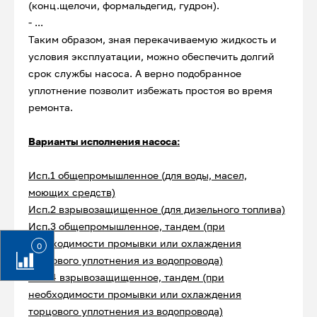
(конц.щелочи, формальдегид, гудрон).
- ...
Таким образом, зная перекачиваемую жидкость и
условия эксплуатации, можно обеспечить долгий
срок службы насоса. А верно подобранное
уплотнение позволит избежать простоя во время
ремонта.
Варианты исполнения насоса:
Исп.1 общепромышленное (для воды, масел,
моющих средств)
Исп.2 взрывозащищенное (для дизельного топлива)
Исп.3 общепромышленное, тандем (при
необходимости промывки или охлаждения
0
торцового уплотнения из водопровода)
Исп.4 взрывозащищенное, тандем (при
необходимости промывки или охлаждения
торцового уплотнения из водопровода)