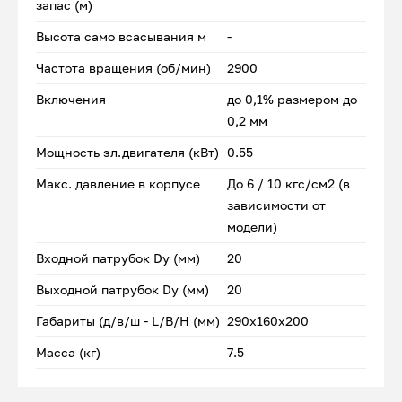
запас (м)
Высота само всасывания м
-
Частота вращения (об/мин)
2900
Включения
до 0,1% размером до
0,2 мм
Мощность эл.двигателя (кВт)
0.55
Макс. давление в корпусе
До 6 / 10 кгс/см2 (в
зависимости от
модели)
Входной патрубок Dу (мм)
20
Выходной патрубок Dу (мм)
20
Габариты (д/в/ш - L/B/H (мм)
290x160x200
Масса (кг)
7.5