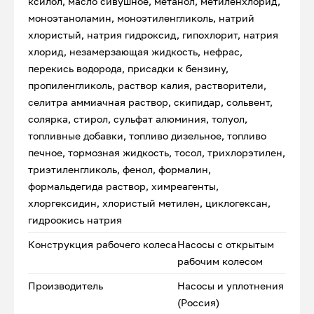
ксилол, масло сивушное, метанол, метиленхлорид,
моноэтаноламин, моноэтиленгликоль, натрий
хлористый, натрия гидроксид, гипохлорит, натрия
хлорид, незамерзающая жидкость, нефрас,
перекись водорода, присадки к бензину,
пропиленгликоль, раствор калия, растворители,
селитра аммиачная раствор, скипидар, сольвент,
солярка, стирол, сульфат алюминия, толуол,
топливные добавки, топливо дизельное, топливо
печное, тормозная жидкость, тосол, трихлорэтилен,
триэтиленгликоль, фенол, формалин,
формальдегида раствор, химреагенты,
хлоргексидин, хлористый метилен, циклогексан,
гидроокись натрия
Конструкция рабочего колеса
Насосы с открытым
рабочим колесом
Производитель
Насосы и уплотнения
(Россия)