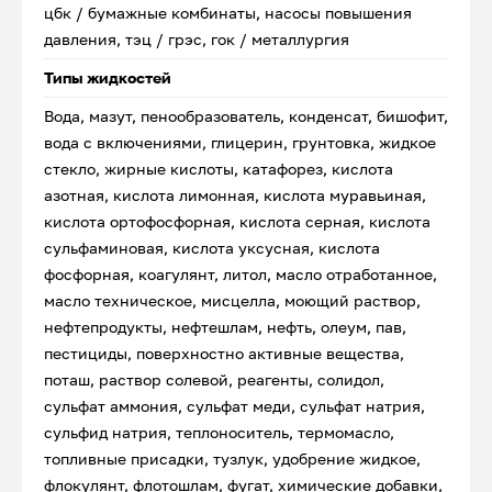
цбк / бумажные комбинаты, насосы повышения
давления, тэц / грэс, гок / металлургия
Типы жидкостей
Вода, мазут, пенообразователь, конденсат, бишофит,
вода с включениями, глицерин, грунтовка, жидкое
стекло, жирные кислоты, катафорез, кислота
азотная, кислота лимонная, кислота муравьиная,
кислота ортофосфорная, кислота серная, кислота
сульфаминовая, кислота уксусная, кислота
фосфорная, коагулянт, литол, масло отработанное,
масло техническое, мисцелла, моющий раствор,
нефтепродукты, нефтешлам, нефть, олеум, пав,
пестициды, поверхностно активные вещества,
поташ, раствор солевой, реагенты, солидол,
сульфат аммония, сульфат меди, сульфат натрия,
сульфид натрия, теплоноситель, термомасло,
топливные присадки, тузлук, удобрение жидкое,
флокулянт, флотошлам, фугат, химические добавки,