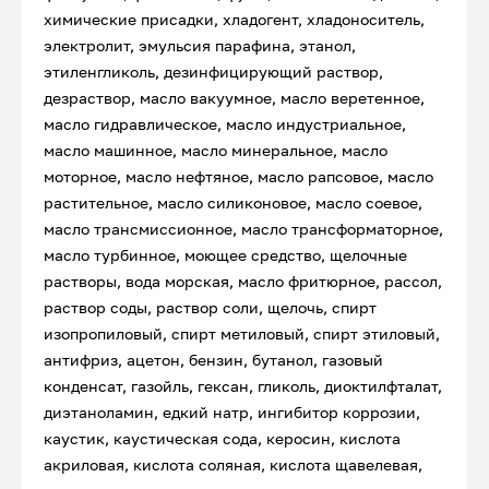
химические присадки, хладогент, хладоноситель,
электролит, эмульсия парафина, этанол,
этиленгликоль, дезинфицирующий раствор,
дезраствор, масло вакуумное, масло веретенное,
масло гидравлическое, масло индустриальное,
масло машинное, масло минеральное, масло
моторное, масло нефтяное, масло рапсовое, масло
растительное, масло силиконовое, масло соевое,
масло трансмиссионное, масло трансформаторное,
масло турбинное, моющее средство, щелочные
растворы, вода морская, масло фритюрное, рассол,
раствор соды, раствор соли, щелочь, спирт
изопропиловый, спирт метиловый, спирт этиловый,
антифриз, ацетон, бензин, бутанол, газовый
конденсат, газойль, гексан, гликоль, диоктилфталат,
диэтаноламин, едкий натр, ингибитор коррозии,
каустик, каустическая сода, керосин, кислота
акриловая, кислота соляная, кислота щавелевая,