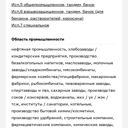
Исп.5 общепромышленное, тандем, бачок
Исп.6 взрывозащищенное, тандем, бачок (для
бензина, растворителей, керосина)
Исп.7 специальное
Область промышленности
нефтяная промышленность, хлебозаводы /
кондитерские предприятия, производство
безалкогольных напитков, маслозаводы, молочные
заводы/хладокомбинаты, мясокомбинаты,
фермерские хозяйства/птицефабрики, макаронные
фабрики, рыбокомбинаты, пивоваренные заводы,
спиртзаводы и лвз, сахарные заводы, производство
соков / консервов, водоканалы, жкх / ук / жэк /
тсж, институты / санатории, котельные,
производство бытовой химии/косметики,
производство удобрений, строительные компании,
фармацевтические компании, химические заводы,