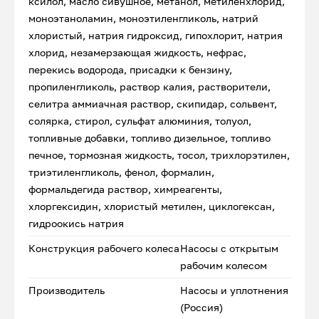
ксилол, масло сивушное, метанол, метиленхлорид,
моноэтаноламин, моноэтиленгликоль, натрий
хлористый, натрия гидроксид, гипохлорит, натрия
хлорид, незамерзающая жидкость, нефрас,
перекись водорода, присадки к бензину,
пропиленгликоль, раствор калия, растворители,
селитра аммиачная раствор, скипидар, сольвент,
солярка, стирол, сульфат алюминия, толуол,
топливные добавки, топливо дизельное, топливо
печное, тормозная жидкость, тосол, трихлорэтилен,
триэтиленгликоль, фенол, формалин,
формальдегида раствор, химреагенты,
хлоргексидин, хлористый метилен, циклогексан,
гидроокись натрия
Конструкция рабочего колеса
Насосы с открытым
рабочим колесом
Производитель
Насосы и уплотнения
(Россия)