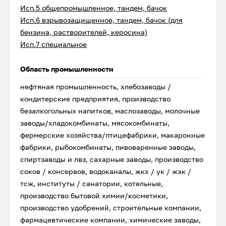
Исп.5 общепромышленное, тандем, бачок
Исп.6 взрывозащищенное, тандем, бачок (для
бензина, растворителей, керосина)
Исп.7 специальное
Область промышленности
нефтяная промышленность, хлебозаводы /
кондитерские предприятия, производство
безалкогольных напитков, маслозаводы, молочные
заводы/хладокомбинаты, мясокомбинаты,
фермерские хозяйства/птицефабрики, макаронные
фабрики, рыбокомбинаты, пивоваренные заводы,
спиртзаводы и лвз, сахарные заводы, производство
соков / консервов, водоканалы, жкх / ук / жэк /
тсж, институты / санатории, котельные,
производство бытовой химии/косметики,
производство удобрений, строительные компании,
фармацевтические компании, химические заводы,