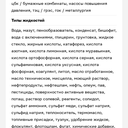
цбк / бумажные комбинаты, насосы повышения
давления, тэц / грэс, гок / металлургия
Типы жидкостей
Вода, мазут, пенообразователь, конденсат, бишофит,
вода с включениями, глицерин, грунтовка, жидкое
стекло, жирные кислоты, катафорез, кислота
азотная, кислота лимонная, кислота муравьиная,
кислота ортофосфорная, кислота серная, кислота
сульфаминовая, кислота уксусная, кислота
фосфорная, коагулянт, литол, масло отработанное,
масло техническое, мисцелла, моющий раствор,
нефтепродукты, нефтешлам, нефть, олеум, пав,
пестициды, поверхностно активные вещества,
поташ, раствор солевой, реагенты, солидол,
сульфат аммония, сульфат меди, сульфат натрия,
сульфид натрия, теплоноситель, термомасло,
топливные присадки, тузлук, удобрение жидкое,
флокулянт, флотошлам, фугат, химические добавки,