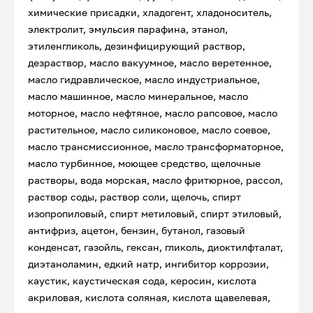
химические присадки, хладогент, хладоноситель,
электролит, эмульсия парафина, этанол,
этиленгликоль, дезинфицирующий раствор,
дезраствор, масло вакуумное, масло веретенное,
масло гидравлическое, масло индустриальное,
масло машинное, масло минеральное, масло
моторное, масло нефтяное, масло рапсовое, масло
растительное, масло силиконовое, масло соевое,
масло трансмиссионное, масло трансформаторное,
масло турбинное, моющее средство, щелочные
растворы, вода морская, масло фритюрное, рассол,
раствор соды, раствор соли, щелочь, спирт
изопропиловый, спирт метиловый, спирт этиловый,
антифриз, ацетон, бензин, бутанол, газовый
конденсат, газойль, гексан, гликоль, диоктилфталат,
диэтаноламин, едкий натр, ингибитор коррозии,
каустик, каустическая сода, керосин, кислота
акриловая, кислота соляная, кислота щавелевая,