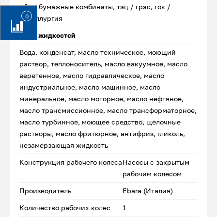
цбк / бумажные комбинаты, тэц / грэс, гок /
0
металлургия
Типы жидкостей
Вода, конденсат, масло техническое, моющий
раствор, теплоноситель, масло вакуумное, масло
веретенное, масло гидравлическое, масло
индустриальное, масло машинное, масло
минеральное, масло моторное, масло нефтяное,
масло трансмиссионное, масло трансформаторное,
масло турбинное, моющее средство, щелочные
растворы, масло фритюрное, антифриз, гликоль,
незамерзающая жидкость
Конструкция рабочего колеса
Насосы с закрытым
рабочим колесом
Производитель
Ebara (Италия)
Количество рабочих колес
1