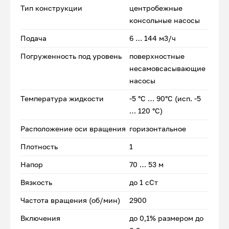
Тип конструкции
центробежные
консольные насосы
Подача
6 … 144 м3/ч
Погруженность под уровень
поверхностные
несамовсасывающие
насосы
Температура жидкости
-5 °C … 90°C (исп. -5
… 120 °C)
Расположение оси вращения
горизонтальное
Плотность
1
Напор
70 … 53 м
Вязкость
до 1 сСт
Частота вращения (об/мин)
2900
Включения
до 0,1% размером до