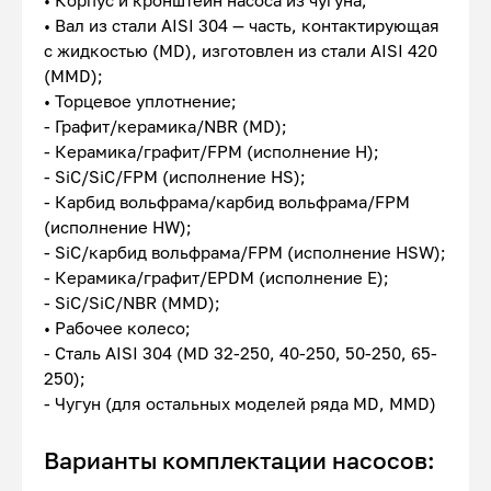
• Корпус и кронштейн насоса из чугуна;
• Вал из стали AISI 304 — часть, контактирующая
с жидкостью (MD), изготовлен из стали AISI 420
(MMD);
• Торцевое уплотнение;
- Графит/керамика/NBR (MD);
- Керамика/графит/FPM (исполнение Н);
- SiC/SiC/FPM (исполнение HS);
- Карбид вольфрама/карбид вольфрама/FPM
(исполнение HW);
- SiC/карбид вольфрама/FPM (исполнение HSW);
- Керамика/графит/EPDM (исполнение Е);
- SiC/SiC/NBR (MMD);
• Рабочее колесо;
- Сталь AISI 304 (MD 32-250, 40-250, 50-250, 65-
250);
- Чугун (для остальных моделей ряда MD, MMD)
Варианты комплектации насосов: