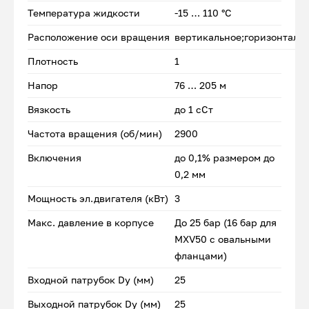
Температура жидкости
-15 … 110 °C
Расположение оси вращения
вертикальное;горизонталь
Плотность
1
Напор
76 … 205 м
Вязкость
до 1 сСт
Частота вращения (об/мин)
2900
Включения
до 0,1% размером до
0,2 мм
Мощность эл.двигателя (кВт)
3
Макс. давление в корпусе
До 25 бар (16 бар для
MXV50 с овальными
фланцами)
Входной патрубок Dу (мм)
25
Выходной патрубок Dу (мм)
25