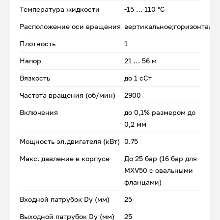
Температура жидкости
-15 … 110 °C
Расположение оси вращения
вертикальное;горизонталь
Плотность
1
Напор
21 … 56 м
Вязкость
до 1 сСт
Частота вращения (об/мин)
2900
Включения
до 0,1% размером до
0,2 мм
Мощность эл.двигателя (кВт)
0.75
Макс. давление в корпусе
До 25 бар (16 бар для
MXV50 с овальными
фланцами)
Входной патрубок Dу (мм)
25
Выходной патрубок Dу (мм)
25