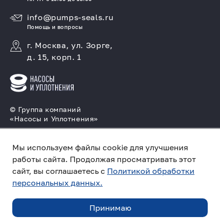
info@pumps-seals.ru
Помощь и вопросы
г. Москва, ул. Зорге,
д. 15, корп. 1
© Группа компаний
«Насосы и Уплотнения»
Подбор и производство насосов, поставка
торцовых уплотнений
Мы используем файлы cookie для улучшения
работы сайта. Продолжая просматривать этот
Политика конфиденциальности
сайт, вы соглашаетесь с
Политикой обработки
персональных данных.
ПО ЗАПРОСУ
Создано в компании
«Акива»
– помогаем
продвигать и продавать
Принимаю
ЗАКАЗАТЬ