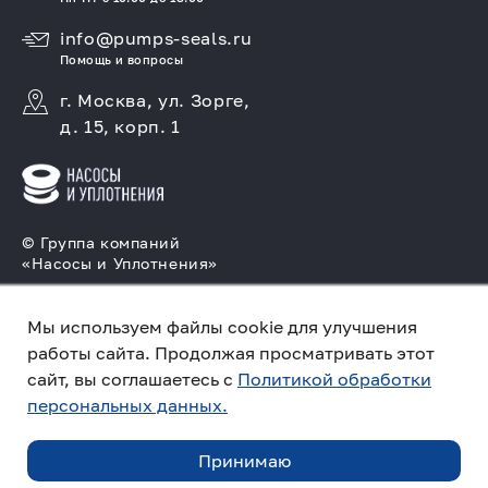
info@pumps-seals.ru
Помощь и вопросы
г. Москва, ул. Зорге,
д. 15, корп. 1
© Группа компаний
«Насосы и Уплотнения»
Подбор и производство насосов, поставка
торцовых уплотнений
Мы используем файлы cookie для улучшения
работы сайта. Продолжая просматривать этот
Политика конфиденциальности
сайт, вы соглашаетесь с
Политикой обработки
персональных данных.
ПО ЗАПРОСУ
Создано в компании
«Акива»
– помогаем
продвигать и продавать
Принимаю
ЗАКАЗАТЬ