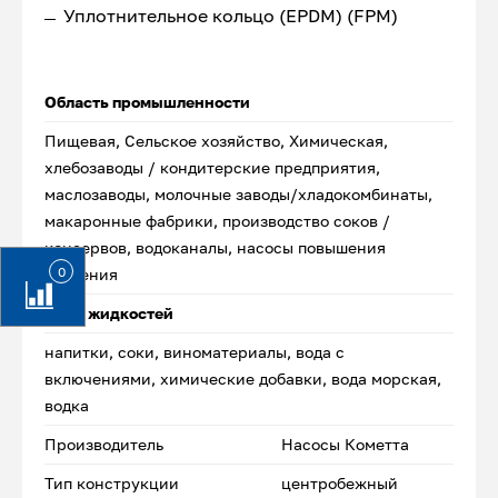
Уплотнительное кольцо (EPDM) (FPM)
Область промышленности
Пищевая, Сельское хозяйство, Химическая,
хлебозаводы / кондитерские предприятия,
маслозаводы, молочные заводы/хладокомбинаты,
макаронные фабрики, производство соков /
консервов, водоканалы, насосы повышения
0
давления
Типы жидкостей
напитки, соки, виноматериалы, вода с
включениями, химические добавки, вода морская,
водка
Производитель
Насосы Кометта
Тип конструкции
центробежный