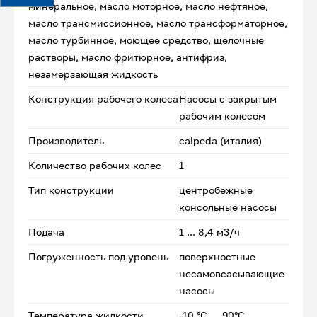
минеральное, масло моторное, масло нефтяное,
масло трансмиссионное, масло трансформаторное,
масло турбинное, моющее средство, щелочные
растворы, масло фритюрное, антифриз,
незамерзающая жидкость
Конструкция рабочего колеса
Насосы с закрытым
рабочим колесом
Производитель
calpeda (италия)
Количество рабочих колес
1
Тип конструкции
центробежные
консольные насосы
Подача
1 ... 8,4 м3/ч
Погруженность под уровень
поверхностные
несамовсасывающие
насосы
Температура жидкости
-10 °C … 90°C