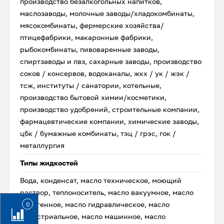
производство безалкогольных напитков,
маслозаводы, молочные заводы/хладокомбинаты,
мясокомбинаты, фермерские хозяйства/
птицефабрики, макаронные фабрики,
рыбокомбинаты, пивоваренные заводы,
спиртзаводы и лвз, сахарные заводы, производство
соков / консервов, водоканалы, жкх / ук / жэк /
тсж, институты / санатории, котельные,
производство бытовой химии/косметики,
производство удобрений, строительные компании,
фармацевтические компании, химические заводы,
цбк / бумажные комбинаты, тэц / грэс, гок /
металлургия
Типы жидкостей
Вода, конденсат, масло техническое, моющий
раствор, теплоноситель, масло вакуумное, масло
веретенное, масло гидравлическое, масло
0
индустриальное, масло машинное, масло