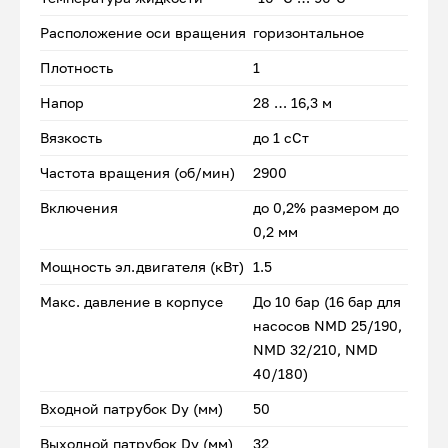
Расположение оси вращения
горизонтальное
Плотность
1
Напор
28 … 16,3 м
Вязкость
до 1 сСт
Частота вращения (об/мин)
2900
Включения
до 0,2% размером до
0,2 мм
Мощность эл.двигателя (кВт)
1.5
Макс. давление в корпусе
До 10 бар (16 бар для
насосов NMD 25/190,
NMD 32/210, NMD
40/180)
Входной патрубок Dу (мм)
50
Выходной патрубок Dу (мм)
32