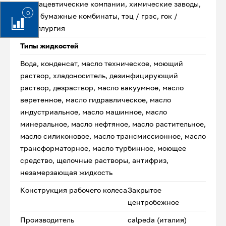
фармацевтические компании, химические заводы,
0
цбк / бумажные комбинаты, тэц / грэс, гок /
металлургия
Типы жидкостей
Вода, конденсат, масло техническое, моющий
раствор, хладоноситель, дезинфицирующий
раствор, дезраствор, масло вакуумное, масло
веретенное, масло гидравлическое, масло
индустриальное, масло машинное, масло
минеральное, масло нефтяное, масло растительное,
масло силиконовое, масло трансмиссионное, масло
трансформаторное, масло турбинное, моющее
средство, щелочные растворы, антифриз,
незамерзающая жидкость
Конструкция рабочего колеса
Закрытое
центробежное
Производитель
calpeda (италия)