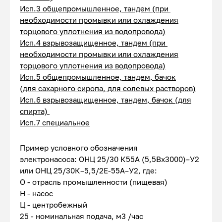
Исп.3 общепромышленное, тандем (при
необходимости промывки или охлаждения
торцового уплотнения из водопровода)
Исп.4 взрывозащищенное, тандем (при
необходимости промывки или охлаждения
торцового уплотнения из водопровода)
Исп.5 общепромышленное, тандем, бачок
(для сахарного сиропа, для солевых растворов)
Исп.6 взрывозащищенное, тандем, бачок (для
спирта)
Исп.7 специальное
Пример условного обозначения
электронасоса: ОНЦ 25/30 К55А (5,5Вх3000)–У2
или ОНЦ 25/30К–5,5/2Е-55А–У2, где:
О - отрасль промышленности (пищевая)
Н - насос
Ц - центробежный
25 - номинальная подача, м3 /час