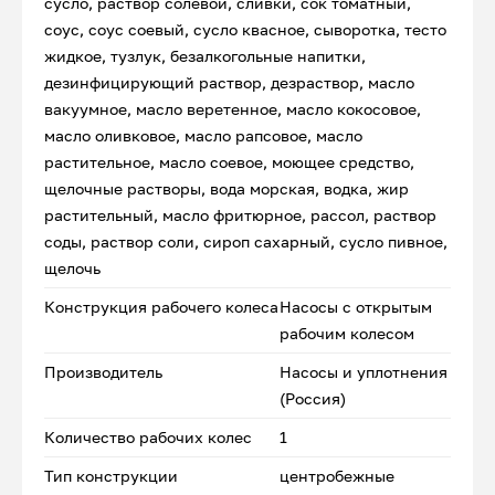
сусло, раствор солевой, сливки, сок томатный,
соус, соус соевый, сусло квасное, сыворотка, тесто
жидкое, тузлук, безалкогольные напитки,
дезинфицирующий раствор, дезраствор, масло
вакуумное, масло веретенное, масло кокосовое,
масло оливковое, масло рапсовое, масло
растительное, масло соевое, моющее средство,
щелочные растворы, вода морская, водка, жир
растительный, масло фритюрное, рассол, раствор
соды, раствор соли, сироп сахарный, сусло пивное,
щелочь
Конструкция рабочего колеса
Насосы с открытым
рабочим колесом
Производитель
Насосы и уплотнения
(Россия)
Количество рабочих колес
1
Тип конструкции
центробежные