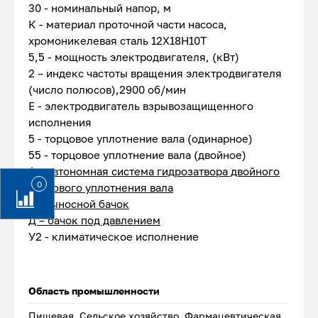
30 - номинальный напор, м
К - материал проточной части насоса,
хромоникелевая сталь 12Х18Н10Т
5,5 - мощность электродвигателя, (кВт)
2 – индекс частоты вращения электродвигателя
(число полюсов),2900 об/мин
Е - электродвигатель взрывозащищенного
исполнения
5 - торцовое уплотнение вала (одинарное)
55 - торцовое уплотнение вала (двойное)
А – автономная система гидрозатвора двойного
0
торцового уплотнения вала
1 – выносной бачок
Д – бачок под давлением
У2 - климатическое исполнение
Область промышленности
Пищевая, Сельское хозяйство, Фармацевтическая,