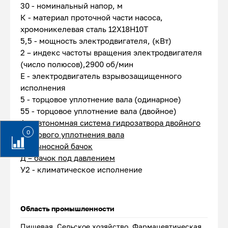
30 - номинальный напор, м
К - материал проточной части насоса,
хромоникелевая сталь 12Х18Н10Т
5,5 - мощность электродвигателя, (кВт)
2 – индекс частоты вращения электродвигателя
(число полюсов),2900 об/мин
Е - электродвигатель взрывозащищенного
исполнения
5 - торцовое уплотнение вала (одинарное)
55 - торцовое уплотнение вала (двойное)
А – автономная система гидрозатвора двойного
0
торцового уплотнения вала
1 – выносной бачок
Д – бачок под давлением
У2 - климатическое исполнение
Область промышленности
Пищевая, Сельское хозяйство, Фармацевтическая,