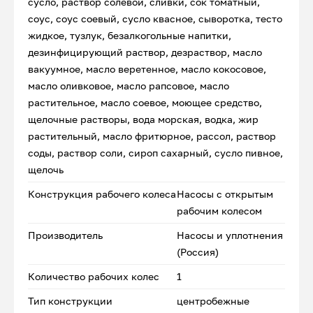
сусло, раствор солевой, сливки, сок томатный,
соус, соус соевый, сусло квасное, сыворотка, тесто
жидкое, тузлук, безалкогольные напитки,
дезинфицирующий раствор, дезраствор, масло
вакуумное, масло веретенное, масло кокосовое,
масло оливковое, масло рапсовое, масло
растительное, масло соевое, моющее средство,
щелочные растворы, вода морская, водка, жир
растительный, масло фритюрное, рассол, раствор
соды, раствор соли, сироп сахарный, сусло пивное,
щелочь
Конструкция рабочего колеса
Насосы с открытым
рабочим колесом
Производитель
Насосы и уплотнения
(Россия)
Количество рабочих колес
1
Тип конструкции
центробежные