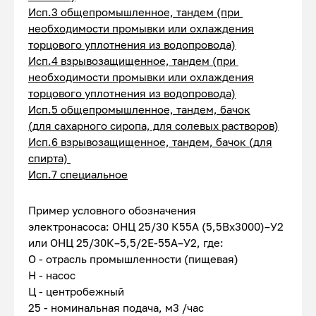
Исп.3 общепромышленное, тандем (при
необходимости промывки или охлаждения
торцового уплотнения из водопровода)
Исп.4 взрывозащищенное, тандем (при
необходимости промывки или охлаждения
торцового уплотнения из водопровода)
Исп.5 общепромышленное, тандем, бачок
(для сахарного сиропа, для солевых растворов)
Исп.6 взрывозащищенное, тандем, бачок (для
спирта)
Исп.7 специальное
Пример условного обозначения
электронасоса: ОНЦ 25/30 К55А (5,5Вх3000)–У2
или ОНЦ 25/30К–5,5/2Е-55А–У2, где:
О - отрасль промышленности (пищевая)
Н - насос
Ц - центробежный
25 - номинальная подача, м3 /час