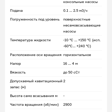
консольные насосы
Подача
0.1 ... 2.5 м3/ч
Погруженность под уровень
поверхностные
несамовсасывающие
насосы
Температура жидкости
-10 °С ... +150 °С (исп.
-60°С... +240 °С)
Расположение оси вращения
горизонтальное
Напор
16 ... 4 м
Вязкость
до 50 сСт
Допускаемый кавитационный
2
запас (м)
Высота само всасывания м
-
Частота вращения (об/мин)
2900