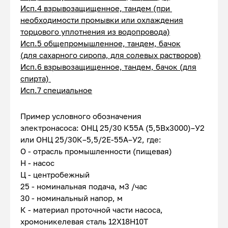
Исп.4 взрывозащищенное, тандем (при
необходимости промывки или охлаждения
торцового уплотнения из водопровода)
Исп.5 общепромышленное, тандем, бачок
(для сахарного сиропа, для солевых растворов)
Исп.6 взрывозащищенное, тандем, бачок (для
спирта)
Исп.7 специальное
Пример условного обозначения
электронасоса: ОНЦ 25/30 К55А (5,5Вх3000)–У2
или ОНЦ 25/30К–5,5/2Е-55А–У2, где:
О - отрасль промышленности (пищевая)
Н - насос
Ц - центробежный
25 - номинальная подача, м3 /час
30 - номинальный напор, м
К - материал проточной части насоса,
хромоникелевая сталь 12Х18Н10Т