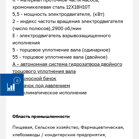
хромоникелевая сталь 12Х18Н10Т
5,5 - мощность электродвигателя, (кВт)
2 – индекс частоты вращения электродвигателя
(число полюсов),2900 об/мин
Е - электродвигатель взрывозащищенного
исполнения
5 - торцовое уплотнение вала (одинарное)
55 - торцовое уплотнение вала (двойное)
А – автономная система гидрозатвора двойного
торцового уплотнения вала
1 – выносной бачок
0
Д – бачок под давлением
У2 - климатическое исполнение
Область промышленности
Пищевая, Сельское хозяйство, Фармацевтическая,
хлебозаводы / кондитерские предприятия,