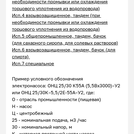
необходимости промывки или охлаждения
торцового уплотнения из водопровода)
Исп.4 взрывозащищенное, тандем (при
необходимости промывки или охлаждения
торцового уплотнения из водопровода)
Исп.5 общепромышленное, тандем, бачок
(для сахарного сиропа, для солевых растворов)
Исп.6 взрывозащищенное, тандем, бачок (для
спирта)
Исп.7 специальное
Пример условного обозначения
электронасоса: ОНЦ 25/30 К55А (5,5Вх3000)–У2
или ОНЦ 25/30К–5,5/2Е-55А–У2, где:
О - отрасль промышленности (пищевая)
Н - насос
Ц - центробежный
25 - номинальная подача, м3 /час
30 - номинальный напор, м
К - материал проточной части насоса,