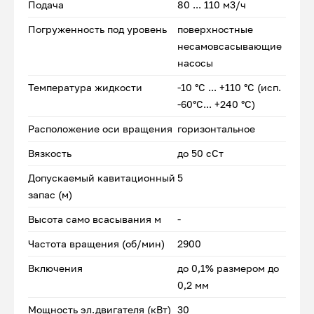
Подача
80 ... 110 м3/ч
Погруженность под уровень
поверхностные
несамовсасывающие
насосы
Температура жидкости
-10 °С ... +110 °С (исп.
-60°С... +240 °С)
Расположение оси вращения
горизонтальное
Вязкость
до 50 сСт
Допускаемый кавитационный
5
запас (м)
Высота само всасывания м
-
Частота вращения (об/мин)
2900
Включения
до 0,1% размером до
0,2 мм
Мощность эл.двигателя (кВт)
30