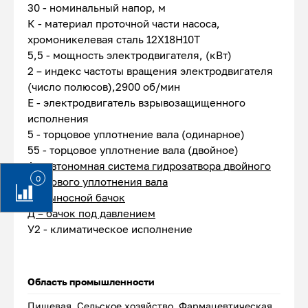
30 - номинальный напор, м
К - материал проточной части насоса,
хромоникелевая сталь 12Х18Н10Т
5,5 - мощность электродвигателя, (кВт)
2 – индекс частоты вращения электродвигателя
(число полюсов),2900 об/мин
Е - электродвигатель взрывозащищенного
исполнения
5 - торцовое уплотнение вала (одинарное)
55 - торцовое уплотнение вала (двойное)
А – автономная система гидрозатвора двойного
0
торцового уплотнения вала
1 – выносной бачок
Д – бачок под давлением
У2 - климатическое исполнение
Область промышленности
Пищевая, Сельское хозяйство, Фармацевтическая,