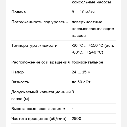
консольные насосы
Подача
8 ... 16 м3/ч
Погруженность под уровень
поверхностные
несамовсасывающие
насосы
Температура жидкости
-10 °С ... +150 °С (исп.
-60°С... +240 °С)
Расположение оси вращения
горизонтальное
Напор
24 ... 15 м
Вязкость
до 50 сСт
Допускаемый кавитационный
3
запас (м)
Высота само всасывания м
-
Частота вращения (об/мин)
2900