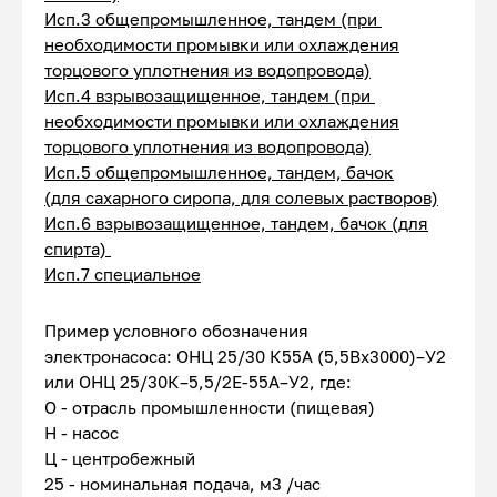
Исп.3 общепромышленное, тандем (при
необходимости промывки или охлаждения
торцового уплотнения из водопровода)
Исп.4 взрывозащищенное, тандем (при
необходимости промывки или охлаждения
торцового уплотнения из водопровода)
Исп.5 общепромышленное, тандем, бачок
(для сахарного сиропа, для солевых растворов)
Исп.6 взрывозащищенное, тандем, бачок (для
спирта)
Исп.7 специальное
Пример условного обозначения
электронасоса: ОНЦ 25/30 К55А (5,5Вх3000)–У2
или ОНЦ 25/30К–5,5/2Е-55А–У2, где:
О - отрасль промышленности (пищевая)
Н - насос
Ц - центробежный
25 - номинальная подача, м3 /час