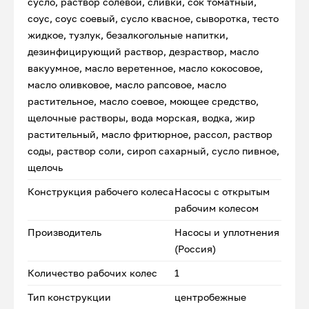
сусло, раствор солевой, сливки, сок томатный,
соус, соус соевый, сусло квасное, сыворотка, тесто
жидкое, тузлук, безалкогольные напитки,
дезинфицирующий раствор, дезраствор, масло
вакуумное, масло веретенное, масло кокосовое,
масло оливковое, масло рапсовое, масло
растительное, масло соевое, моющее средство,
щелочные растворы, вода морская, водка, жир
растительный, масло фритюрное, рассол, раствор
соды, раствор соли, сироп сахарный, сусло пивное,
щелочь
Конструкция рабочего колеса
Насосы с открытым
рабочим колесом
Производитель
Насосы и уплотнения
(Россия)
Количество рабочих колес
1
Тип конструкции
центробежные