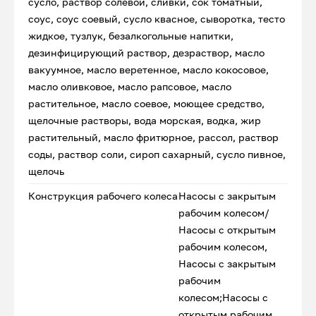
сусло, раствор солевой, сливки, сок томатный,
соус, соус соевый, сусло квасное, сыворотка, тесто
жидкое, тузлук, безалкогольные напитки,
дезинфицирующий раствор, дезраствор, масло
вакуумное, масло веретенное, масло кокосовое,
масло оливковое, масло рапсовое, масло
растительное, масло соевое, моющее средство,
щелочные растворы, вода морская, водка, жир
растительный, масло фритюрное, рассол, раствор
соды, раствор соли, сироп сахарный, сусло пивное,
щелочь
Конструкция рабочего колеса
Насосы с закрытым
рабочим колесом/
Насосы с открытым
рабочим колесом,
Насосы с закрытым
рабочим
колесом;Насосы с
открытым рабочим