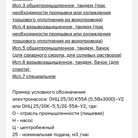
Исп.3 общепромышленное, тандем (при
необходимости промывки или охлаждения
торцового уплотнения из водопровода)
Исп.4 взрывозащищенное, тандем (при
необходимости промывки или охлаждения
торцового уплотнения из водопровода)
Исп.5 общепромышленное, тандем, бачок
(для сахарного сиропа, для солевых растворов)
Исп.6 взрывозащищенное, тандем, бачок (для
спирта)
Исп.7 специальное
Пример условного обозначения
электронасоса: ОНЦ 25/30 К55А (5,5Вх3000)–У2
или ОНЦ 25/30К–5,5/2Е-55А–У2, где:
О - отрасль промышленности (пищевая)
Н - насос
Ц - центробежный
25 - номинальная подача, м3 /час