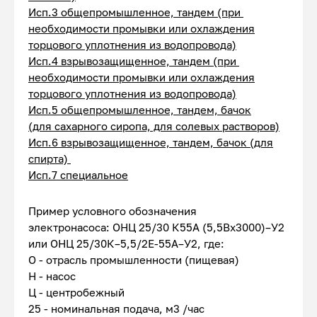
Исп.3 общепромышленное, тандем (при
необходимости промывки или охлаждения
торцового уплотнения из водопровода)
Исп.4 взрывозащищенное, тандем (при
необходимости промывки или охлаждения
торцового уплотнения из водопровода)
Исп.5 общепромышленное, тандем, бачок
(для сахарного сиропа, для солевых растворов)
Исп.6 взрывозащищенное, тандем, бачок (для
спирта)
Исп.7 специальное
Пример условного обозначения
электронасоса: ОНЦ 25/30 К55А (5,5Вх3000)–У2
или ОНЦ 25/30К–5,5/2Е-55А–У2, где:
О - отрасль промышленности (пищевая)
Н - насос
Ц - центробежный
25 - номинальная подача, м3 /час