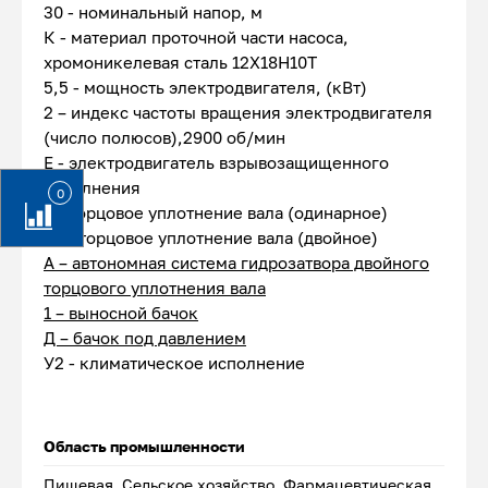
30 - номинальный напор, м
К - материал проточной части насоса,
хромоникелевая сталь 12Х18Н10Т
5,5 - мощность электродвигателя, (кВт)
2 – индекс частоты вращения электродвигателя
(число полюсов),2900 об/мин
Е - электродвигатель взрывозащищенного
исполнения
0
5 - торцовое уплотнение вала (одинарное)
55 - торцовое уплотнение вала (двойное)
А – автономная система гидрозатвора двойного
торцового уплотнения вала
1 – выносной бачок
Д – бачок под давлением
У2 - климатическое исполнение
Область промышленности
Пищевая, Сельское хозяйство, Фармацевтическая,