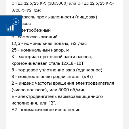
ОНЦс 12,5/25 К-5 (3Вх3000) или ОНЦс 12.5/25 К-5-
3/2Е-5–У2, где:
О - отрасль промышленности (пищевая)
0
Н - насос
Ц - центробежный
с - самовсасывающий
12,5 - номинальная подача, м3 /час
25 - номинальный напор, м
К - материал проточной части насоса,
хромоникелевая сталь 12Х18Н10Т
5 - торцовое уплотнение вала (одинарное)
3 - мощность электродвигателя, (кВт)
2 – индекс частоты вращения электродвигателя
(число полюсов), или 3000 об/мин
Е - электродвигатель взрывозащищенного
исполнения, или "В".
У2 - климатическое исполнение