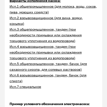
Варианты исполнения насоса:
Исп.1 общепромышленное (для молока, воды, соков,
пива, моющих средств)
Исп.2 взрывозащищенное (для вина, водки,
коньяка)
Исп.3 общепромышленное, тандем (при
необходимости примывки или охлаждения
торцового уплотнения из водопровода)
Исп.4 взрывозащищенное, тандем (при
необходимости примывки или охлаждения
торцового уплотнения из водопровода)
Исп.5 общепромышленное, тандем, бачок (для
сахарного сиропа, для солевых растворов)
Исп.6 взрывозащищенное, тандем, бачок (для
спирта)
Исп.7 специальное
Пример условного обозначения электронасоса: