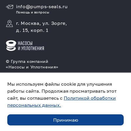
info@pumps-seals.ru
Помощь и вопросы
г. Москва, ул. Зорге,
д. 15, корп. 1
© Группа компаний
«Насосы и Уплотнения»
Подбор и производство насосов, поставка
торцовых уплотнений
Мы используем файлы cookie для улучшения
работы сайта. Продолжая просматривать этот
Политика конфиденциальности
сайт, вы соглашаетесь с
Политикой обработки
персональных данных.
ПО ЗАПРОСУ
Создано в компании
«Акива»
– помогаем
продвигать и продавать
Принимаю
ЗАКАЗАТЬ