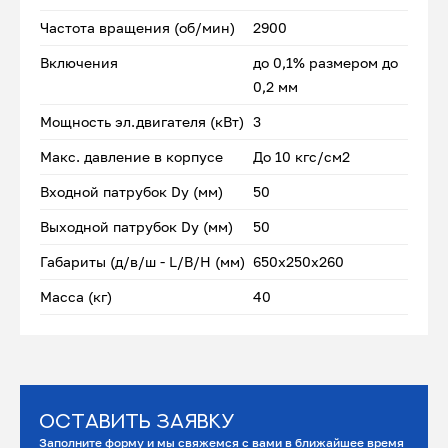
Частота вращения (об/мин)
2900
Включения
до 0,1% размером до
0,2 мм
Мощность эл.двигателя (кВт)
3
Макс. давление в корпусе
До 10 кгс/см2
Входной патрубок Dу (мм)
50
Выходной патрубок Dу (мм)
50
Габариты (д/в/ш - L/B/H (мм)
650х250х260
Масса (кг)
40
Оставить заявку
Заполните форму и мы свяжемся с вами в ближайшее время