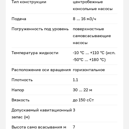
Тип конструкции
центробежные
консольные насосы
Подача
8 ... 16 м3/ч
Погруженность под уровень
поверхностные
самовсасывающие
насосы
Температура жидкости
-10 °С ... +110 °С (исп.
-50°С ... +180 °С)
Расположение оси вращения
горизонтальное
Плотность
1.1
Напор
30 ... 22 м
Вязкость
до 150 сСт
Допускаемый кавитационный
3
запас (м)
Высота само всасывания м
7