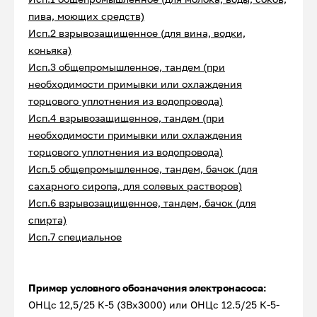
пива, моющих средств)
Исп.2 взрывозащищенное (для вина, водки,
коньяка)
Исп.3 общепромышленное, тандем (при
необходимости примывки или охлаждения
торцового уплотнения из водопровода)
Исп.4 взрывозащищенное, тандем (при
необходимости примывки или охлаждения
торцового уплотнения из водопровода)
Исп.5 общепромышленное, тандем, бачок (для
сахарного сиропа, для солевых растворов)
Исп.6 взрывозащищенное, тандем, бачок (для
спирта)
Исп.7 специальное
Пример условного обозначения электронасоса:
ОНЦс 12,5/25 К-5 (3Вх3000) или ОНЦс 12.5/25 К-5-