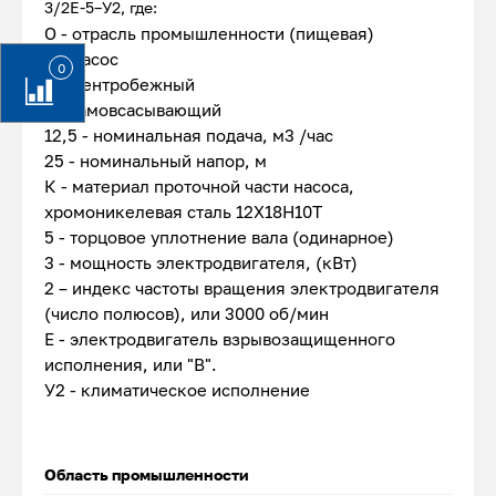
3/2Е-5–У2, где:
О - отрасль промышленности (пищевая)
Н - насос
0
Ц - центробежный
с - самовсасывающий
12,5 - номинальная подача, м3 /час
25 - номинальный напор, м
К - материал проточной части насоса,
хромоникелевая сталь 12Х18Н10Т
5 - торцовое уплотнение вала (одинарное)
3 - мощность электродвигателя, (кВт)
2 – индекс частоты вращения электродвигателя
(число полюсов), или 3000 об/мин
Е - электродвигатель взрывозащищенного
исполнения, или "В".
У2 - климатическое исполнение
Область промышленности