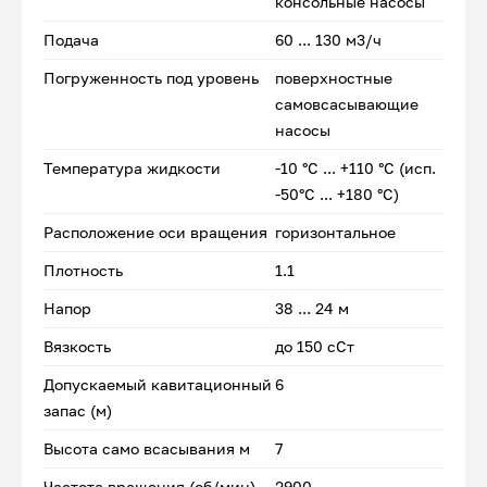
консольные насосы
Подача
60 ... 130 м3/ч
Погруженность под уровень
поверхностные
самовсасывающие
насосы
Температура жидкости
-10 °С ... +110 °С (исп.
-50°С ... +180 °С)
Расположение оси вращения
горизонтальное
Плотность
1.1
Напор
38 ... 24 м
Вязкость
до 150 сСт
Допускаемый кавитационный
6
запас (м)
Высота само всасывания м
7
Частота вращения (об/мин)
2900