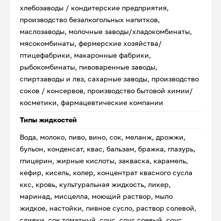
хлебозаводы / кондитерские предприятия,
производство безалкогольных напитков,
маслозаводы, молочные заводы/хладокомбинаты,
мясокомбинаты, фермерские хозяйства/
птицефабрики, макаронные фабрики,
рыбокомбинаты, пивоваренные заводы,
спиртзаводы и лвз, сахарные заводы, производство
соков / консервов, производство бытовой химии/
косметики, фармацевтические компании
Типы жидкостей
Вода, молоко, пиво, вино, сок, меланж, дрожжи,
бульон, конденсат, квас, бальзам, бражка, глазурь,
глицерин, жирные кислоты, закваска, карамель,
кефир, кисель, колер, концентрат квасного сусла
ккс, кровь, культуральная жидкость, ликер,
маринад, мисцелла, моющий раствор, мыло
жидкое, настойки, пивное сусло, раствор солевой,
сливки, сок томатный, соус, соус соевый, соус