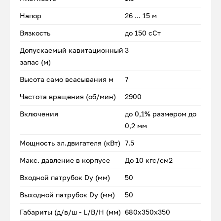
Напор
26 ... 15 м
Вязкость
до 150 сСт
Допускаемый кавитационный
3
запас (м)
Высота само всасывания м
7
Частота вращения (об/мин)
2900
Включения
до 0,1% размером до
0,2 мм
Мощность эл.двигателя (кВт)
7.5
Макс. давление в корпусе
До 10 кгс/см2
Входной патрубок Dу (мм)
50
Выходной патрубок Dу (мм)
50
Габариты (д/в/ш - L/B/H (мм)
680х350х350