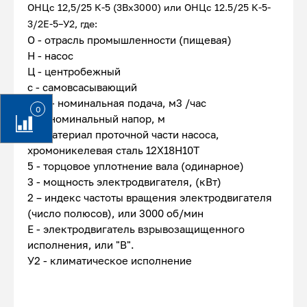
ОНЦс 12,5/25 К-5 (3Вх3000) или ОНЦс 12.5/25 К-5-
3/2Е-5–У2, где:
О - отрасль промышленности (пищевая)
Н - насос
Ц - центробежный
с - самовсасывающий
12,5 - номинальная подача, м3 /час
0
25 - номинальный напор, м
К - материал проточной части насоса,
хромоникелевая сталь 12Х18Н10Т
5 - торцовое уплотнение вала (одинарное)
3 - мощность электродвигателя, (кВт)
2 – индекс частоты вращения электродвигателя
(число полюсов), или 3000 об/мин
Е - электродвигатель взрывозащищенного
исполнения, или "В".
У2 - климатическое исполнение